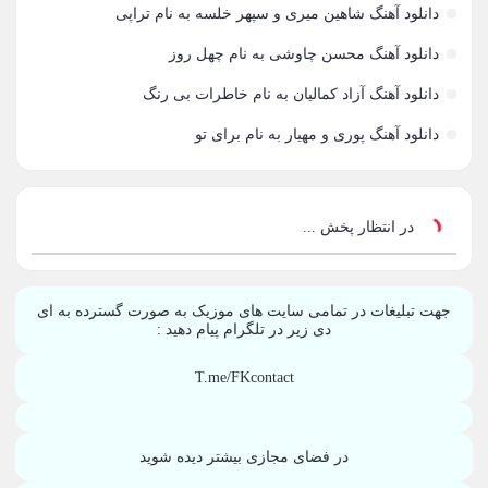
دانلود آهنگ شاهین میری و سپهر خلسه به نام تراپی
آراز نصیری
1
دانلود آهنگ محسن چاوشی به نام چهل روز
آراکو
1
دانلود آهنگ آزاد کمالیان به نام خاطرات بی رنگ
آراکوم
3
دانلود آهنگ پوری و مهیار به نام برای تو
آران
2
آران براتی
1
در انتظار پخش ...
آران براتی و ایمان حمیدی
1
جهت تبلیغات در تمامی سایت های موزیک به صورت گسترده به ای
آران، مُوِرس و وینتِرس
1
دی زیر در تلگرام پیام دهید :
آرپژ
1
T.me/FKcontact
آرتا
1
آرتا اسدی
در فضای مجازی بیشتر دیده شوید
1