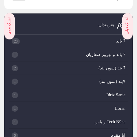
آهـنگ قبلی
آهنـگ بعدی
هنرمندان
7 باند
23
7 باند و بهروز صفاریان
1
7 بند (سون بند)
2
۷بند (سون بند)
1
Idriz Sanie
1
Loran
1
Tech N9ne و یاس
1
آبا مقدم
3