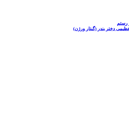
 رستم
عظیمی
دختر بندر (گیتار ورژن)