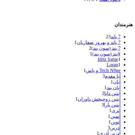
هنرمندان
7 باند
23
7 باند و بهروز صفاریان
1
7 بند (سون بند)
2
۷بند (سون بند)
1
Idriz Sanie
1
Loran
1
Tech N9ne و یاس
1
آبا مقدم
3
آبان
1
آبان بند
1
آبتین دابا
2
آبتین روحبخش داوران
1
آبتین یارا
3
آتری
1
آتمین
1
آتوین
1
آدرین
3
آدرین آذری
1