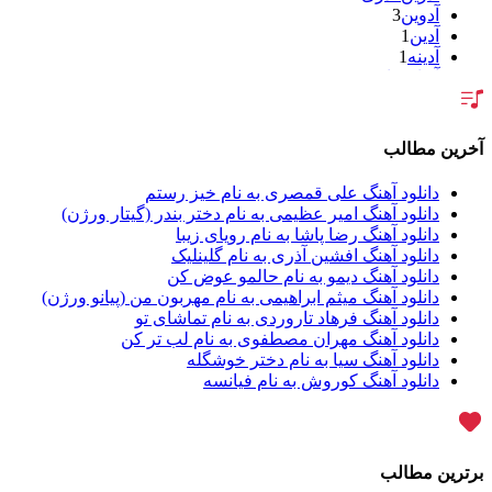
آدوین
3
آدین
1
آدینه
1
آر اس اچ
1
آراد
2
آراد شاک
1
آراد عباسی
3
آخرین مطالب
آراز
5
آراز آرا
1
دانلود آهنگ علی قمصری به نام خیز رستم
آراز المان
2
دانلود آهنگ امیر عظیمی به نام دختر بندر (گیتار ورژن)
آراز نصیری
1
دانلود آهنگ رضا پاشا به نام رویای زیبا
آراکو
1
دانلود آهنگ افشین آذری به نام گلینلیک
آراکوم
3
دانلود آهنگ دیمو به نام حالمو عوض کن
آران
2
دانلود آهنگ میثم ابراهیمی به نام مهربون من (پیانو ورژن)
آران براتی
1
دانلود آهنگ فرهاد تاروردی به نام تماشای تو
آران براتی و ایمان حمیدی
1
دانلود آهنگ مهران مصطفوی به نام لب تر کن
آران، مُوِرس و وینتِرس
1
دانلود آهنگ سیا به نام دختر خوشگله
آرپژ
1
دانلود آهنگ کوروش به نام فیانسه
آرتا
1
آرتا اسدی
1
آرتا و سارن
1
آرتام
1
برترین مطالب
آرتان گادلی
1