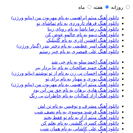
آرتبن بهادری
1
آرتين شاهوران
1
روزانه
هفته
ماه
آرتی
1
دانلود آهنگ میثم ابراهیمی به نام مهربون من (پیانو ورژن)
آرتین
1
دانلود آهنگ فرهاد تاروردی به نام تماشای تو
آرتین بهادری
12
دانلود آهنگ رضا پاشا به نام رویای زیبا
آرتین سلیمانی
1
دانلود آهنگ دیمو به نام حالمو عوض کن
آردا
1
دانلود آهنگ افشین آذری به نام گلینلیک
آرسام
1
دانلود آهنگ امیر عظیمی به نام دختر بندر (گیتار ورژن)
آرسام سالار
1
دانلود آهنگ علی قمصری به نام خیز رستم
آرسین
2
آرش AP
1
دانلود آهنگ احمد سلو به نام چی شد
آرش AP و مسیح
29
دانلود آهنگ حمید صالحیان به نام بیا بردار ببر
آرش آج
1
دانلود آهنگ احسان نی زن به نام از تو نوشتم (پیانو ورژن)
آرش آرام
1
دانلود آهنگ پوری و مهیار به نام برای تو
آرش ای پی
2
دانلود آهنگ میثم ابراهیمی به نام مهربون من (پیانو ورژن)
آرش تشکری
1
دانلود آهنگ هادی برهان به نام حق من این بود
آرش جلالی و آقا فرا
1
دانلود آهنگ آزاد کمالیان به نام خاطرات بی رنگ
آرش حسینی
1
آرش خان احمدی
1
دانلود آهنگ مشرف و نوفیس به نام تن لش
آرش داوری
1
دانلود آهنگ فرشید موسوی به نام نصف شب
آرش رادان
1
دانلود آهنگ میثم آزاد به نام تو فقط بخند
آرش رستمى
1
دانلود آهنگ کسری گلشنی به نام بغلم کن
آرش شعبانی
2
دانلود آهنگ علی کاشانی به نام همان شب
آرش عزیزی
1