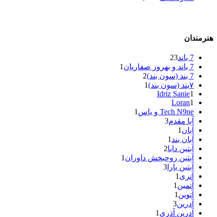
هنرمندان
7 باند
23
7 باند و بهروز صفاریان
1
7 بند (سون بند)
2
۷بند (سون بند)
1
Idriz Sanie
1
Loran
1
Tech N9ne و یاس
1
آبا مقدم
3
آبان
1
آبان بند
1
آبتین دابا
2
آبتین روحبخش داوران
1
آبتین یارا
3
آتری
1
آتمین
1
آتوین
1
آدرین
3
آدرین آذری
1