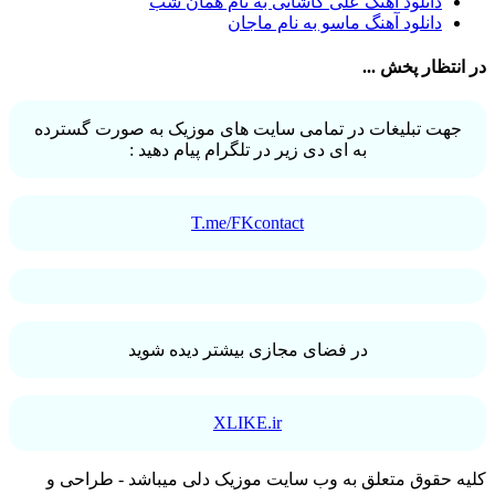
دانلود آهنگ علی کاشانی به نام همان شب
آرش عنقا
1
دانلود آهنگ ماسو به نام ماجان
آرش فرخزاد
1
آرش فرخزاد نباتی
1
در انتظار پخش ...
آرش قیصر خواه
1
آرش قیصرخواه
2
آرش کریمی
2
جهت تبلیغات در تمامی سایت های موزیک به صورت گسترده
آرش کسری
1
به ای دی زیر در تلگرام پیام دهید :
آرش کیهان
1
آرش گرایی
1
آرش معروفی
1
آرش یزدانی
1
T.me/FKcontact
آرش یوسفیان
1
آرشا
2
آرشا رادین
3
آرشام علی نژاد
1
آرشاه
1
آرشین
1
در فضای مجازی بیشتر دیده شوید
آرکا علیزاده
1
آرکان حسینی
3
آرم
1
XLIKE.ir
آرما
1
آرمان
1
آرمان آوا
1
کلیه حقوق متعلق به وب سایت موزیک دلی میباشد - طراحی و
آرمان اسماعیلی
2