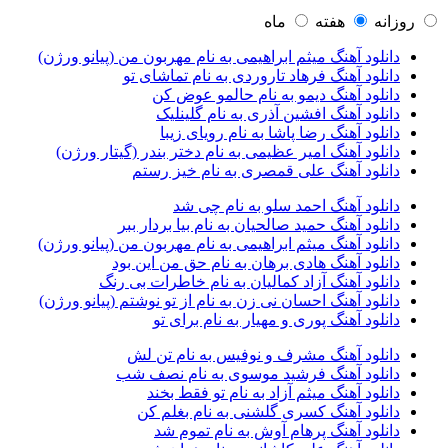
آرتين شاهوران
1
روزانه
هفته
ماه
آرتی
1
دانلود آهنگ میثم ابراهیمی به نام مهربون من (پیانو ورژن)
آرتین
1
دانلود آهنگ فرهاد تاروردی به نام تماشای تو
آرتین بهادری
12
دانلود آهنگ دیمو به نام حالمو عوض کن
آرتین سلیمانی
1
دانلود آهنگ افشین آذری به نام گلینلیک
آردا
1
دانلود آهنگ رضا پاشا به نام رویای زیبا
آرسام
1
دانلود آهنگ امیر عظیمی به نام دختر بندر (گیتار ورژن)
آرسام سالار
1
دانلود آهنگ علی قمصری به نام خیز رستم
آرسین
2
آرش AP
1
دانلود آهنگ احمد سلو به نام چی شد
آرش AP و مسیح
29
دانلود آهنگ حمید صالحیان به نام بیا بردار ببر
آرش آج
1
دانلود آهنگ میثم ابراهیمی به نام مهربون من (پیانو ورژن)
آرش آرام
1
دانلود آهنگ هادی برهان به نام حق من این بود
آرش ای پی
2
دانلود آهنگ آزاد کمالیان به نام خاطرات بی رنگ
آرش تشکری
1
دانلود آهنگ احسان نی زن به نام از تو نوشتم (پیانو ورژن)
آرش جلالی و آقا فرا
1
دانلود آهنگ پوری و مهیار به نام برای تو
آرش حسینی
1
آرش خان احمدی
1
دانلود آهنگ مشرف و نوفیس به نام تن لش
آرش داوری
1
دانلود آهنگ فرشید موسوی به نام نصف شب
آرش رادان
1
دانلود آهنگ میثم آزاد به نام تو فقط بخند
آرش رستمى
1
دانلود آهنگ کسری گلشنی به نام بغلم کن
آرش شعبانی
2
دانلود آهنگ پرهام آوش به نام تموم شد
آرش عزیزی
1