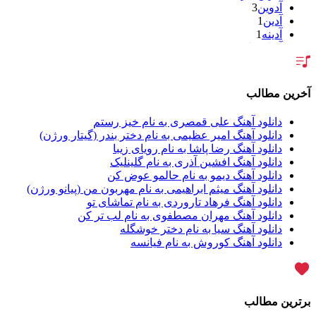
آدوین
3
آدین
1
آدینه
1
آر اس اچ
1
آراد
2
آراد شاک
1
آراد عباسی
3
آخرین مطالب
آراز
5
آراز آرا
1
دانلود آهنگ علی قمصری به نام خیز رستم
آراز المان
2
دانلود آهنگ امیر عظیمی به نام دختر بندر (گیتار ورژن)
آراز نصیری
1
دانلود آهنگ رضا پاشا به نام رویای زیبا
آراکو
1
دانلود آهنگ افشین آذری به نام گلینلیک
آراکوم
3
دانلود آهنگ دیمو به نام حالمو عوض کن
آران
2
دانلود آهنگ میثم ابراهیمی به نام مهربون من (پیانو ورژن)
آران براتی
1
دانلود آهنگ فرهاد تاروردی به نام تماشای تو
آران براتی و ایمان حمیدی
1
دانلود آهنگ مهران مصطفوی به نام لب تر کن
آران، مُوِرس و وینتِرس
1
دانلود آهنگ سیا به نام دختر خوشگله
آرپژ
1
دانلود آهنگ کوروش به نام فیانسه
آرتا
1
آرتا اسدی
1
آرتا و سارن
1
آرتام
1
برترین مطالب
آرتان گادلی
1
آرتبن بهادری
1