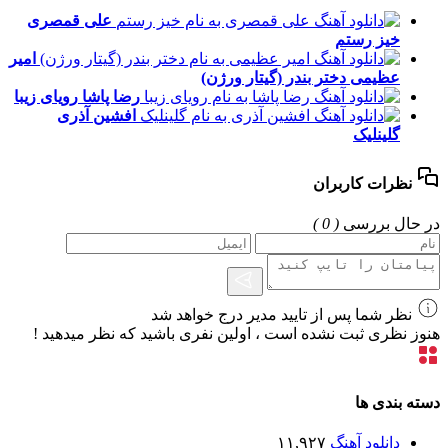
علی قمصری
خیز رستم
امیر
عظیمی
دختر بندر (گیتار ورژن)
رضا پاشا
رویای زیبا
افشین آذری
گلینلیک
نظرات کاربران
در حال بررسی
( 0 )
نظر شما پس از تایید مدیر درج خواهد شد
هنوز نظری ثبت نشده است ، اولین نفری باشید که نظر میدهید !
دسته بندی ها
دانلود آهنگ
۱۱,۹۲۷