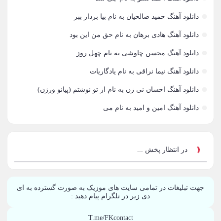
آراز آرا
1
دانلود آهنگ حمید صالحیان به نام بیا بردار ببر
دانلود آهنگ هادی برهان به نام حق من این بود
آراز المان
2
دانلود آهنگ محسن چاوشی به نام چهل روز
آراز نصیری
1
دانلود آهنگ نیما نراقی به نام یادگاریات
آراکو
1
دانلود آهنگ احسان نی زن به نام از تو نوشتم (پیانو ورژن)
آراکوم
3
دانلود آهنگ امین و امید به نام می
آران
2
آران براتی
1
در انتظار پخش ...
آران براتی و ایمان حمیدی
1
جهت تبلیغات در تمامی سایت های موزیک به صورت گسترده به ای
آران، مُوِرس و وینتِرس
1
دی زیر در تلگرام پیام دهید :
آرپژ
1
T.me/FKcontact