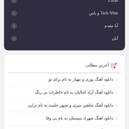
Loran
1
Tech N9ne و یاس
1
آبا مقدم
3
آبان
1
آبان بند
1
آبتین دابا
2
آخرین مطالب
آبتین روحبخش داوران
1
دانلود آهنگ پوری و مهیار به نام برای تو
آبتین یارا
3
دانلود آهنگ آزاد کمالیان به نام خاطرات بی رنگ
آتری
1
دانلود آهنگ شاهین میری و سپهر خلسه به نام تراپی
آتمین
1
دانلود آهنگ شهراد سیستان به نام بی وفا
آتوین
1