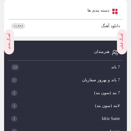
دسته بندی ها
دانلود آهنگ
۱۱,۹۱۶
آهـنگ قبلی
آهنـگ بعدی
هنرمندان
7 باند
23
7 باند و بهروز صفاریان
1
7 بند (سون بند)
2
۷بند (سون بند)
1
Idriz Sanie
1