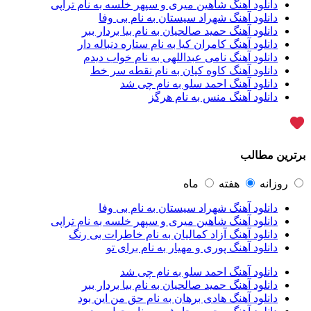
دانلود آهنگ شاهین میری و سپهر خلسه به نام تراپی
آراکو
1
دانلود آهنگ شهراد سیستان به نام بی وفا
آراکوم
3
دانلود آهنگ حمید صالحیان به نام بیا بردار ببر
آران
2
دانلود آهنگ کامران کیا به نام ستاره دنباله دار
آران براتی
1
دانلود آهنگ نامی عبداللهی به نام خواب دیدم
آران براتی و ایمان حمیدی
1
دانلود آهنگ کاوه کیان به نام نقطه سر خط
آران، مُوِرس و وینتِرس
1
دانلود آهنگ احمد سلو به نام چی شد
آرپژ
1
دانلود آهنگ منس به نام هرگز
آرتا
1
آرتا اسدی
1
آرتا و سارن
1
آرتام
1
برترین مطالب
آرتان گادلی
1
آرتبن بهادری
1
آرتين شاهوران
1
روزانه
هفته
ماه
آرتی
1
دانلود آهنگ شهراد سیستان به نام بی وفا
آرتین
1
دانلود آهنگ شاهین میری و سپهر خلسه به نام تراپی
آرتین بهادری
12
دانلود آهنگ آزاد کمالیان به نام خاطرات بی رنگ
آرتین سلیمانی
1
دانلود آهنگ پوری و مهیار به نام برای تو
آردا
1
آرسام
1
دانلود آهنگ احمد سلو به نام چی شد
آرسام سالار
1
دانلود آهنگ حمید صالحیان به نام بیا بردار ببر
آرسین
2
دانلود آهنگ هادی برهان به نام حق من این بود
آرش AP
1