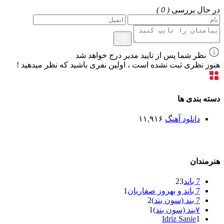
در حال بررسی
( 0 )
نظر شما پس از تایید مدیر درج خواهد شد
هنوز نظری ثبت نشده است ، اولین نفری باشید که نظر میدهید !
دسته بندی ها
دانلود آهنگ
۱۱,۹۱۶
هنرمندان
7 باند
23
7 باند و بهروز صفاریان
1
7 بند (سون بند)
2
۷بند (سون بند)
1
Idriz Sanie
1