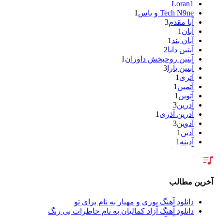
Loran
1
Tech N9ne و یاس
1
آبا مقدم
3
آبان
1
آبان بند
1
آبتین دابا
2
آبتین روحبخش داوران
1
آبتین یارا
3
آتری
1
آتمین
1
آتوین
1
آدرین
3
آدرین آذری
1
آدوین
3
آدین
1
آدینه
1
آر اس اچ
1
آراد
1
آراد شاک
1
آراد عباسی
3
آخرین مطالب
آراز
5
آراز آرا
1
دانلود آهنگ پوری و مهیار به نام برای تو
آراز المان
2
دانلود آهنگ آزاد کمالیان به نام خاطرات بی رنگ
آراز نصیری
1