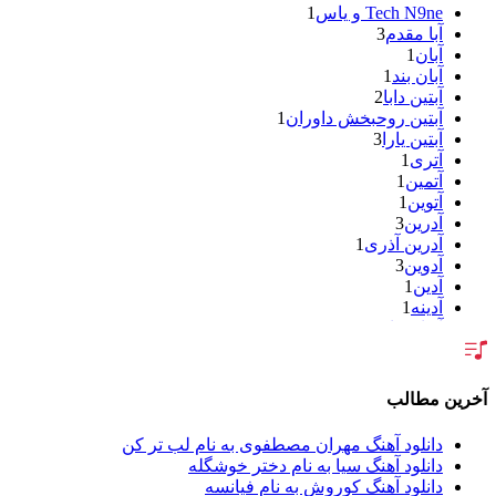
Tech N9ne و یاس
1
آبا مقدم
3
آبان
1
آبان بند
1
آبتین دابا
2
آبتین روحبخش داوران
1
آبتین یارا
3
آتری
1
آتمین
1
آتوین
1
آدرین
3
آدرین آذری
1
آدوین
3
آدین
1
آدینه
1
آر اس اچ
1
آراد
2
آراد شاک
1
آراد عباسی
3
آخرین مطالب
آراز
5
آراز آرا
1
دانلود آهنگ مهران مصطفوی به نام لب تر کن
آراز المان
2
دانلود آهنگ سیا به نام دختر خوشگله
آراز نصیری
1
دانلود آهنگ کوروش به نام فیانسه