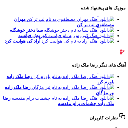
موزیک های پیشنهاد شده
مهران
مصطفوی
لب تر کن
سیا
دختر خوشگله
کوروش
فیانسه
آراد
کی هواییت کرد
آهنگ های دیگر رضا ملک زاده
رضا ملک زاده
باورم کن
رضا ملک زاده
تیر مژگان
رضا
ملک زاده
چشمات برام مقدسه
نظرات کاربران