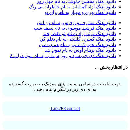
دانلود آهنگ محسن چاوشی به نام چهل روز
آرش آج
1
دانلود آهنگ آزاد کمالیان به نام خاطرات بی رنگ
آرش آرام
1
دانلود آهنگ پوری و مهیار به نام برای تو
آرش ای پی
2
آرش تشکری
1
دانلود آهنگ مشرف و نوفیس به نام تن لش
آرش جلالی و آقا فرا
1
دانلود آهنگ فرشید موسوی به نام نصف شب
آرش حسینی
1
دانلود آهنگ میثم آزاد به نام تو فقط بخند
آرش خان احمدی
1
دانلود آهنگ کسری گلشنی به نام بغلم کن
آرش داوری
1
دانلود آهنگ علی کاشانی به نام همان شب
آرش رادان
1
دانلود آهنگ پرهام آوش به نام تموم شد
آرش رستمى
1
دانلود آهنگ دی جی سید و روزبه بمانی به نام مون دراپ 2
آرش شعبانی
2
آرش عزیزی
1
در انتظار پخش ...
آرش عنقا
1
آرش فرخزاد
1
آرش فرخزاد نباتی
1
جهت تبلیغات در تمامی سایت های موزیک به صورت گسترده
آرش قیصر خواه
1
به ای دی زیر در تلگرام پیام دهید :
آرش قیصرخواه
2
آرش کریمی
2
آرش کسری
1
آرش کیهان
1
T.me/FKcontact
آرش گرایی
1
آرش معروفی
1
آرش یزدانی
1
آرش یوسفیان
1