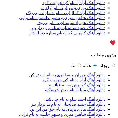
آراکو
1
دانلود آهنگ آراد به نام کی هواییت کرد
آراکوم
3
دانلود آهنگ پوری و مهیار به نام برای تو
آران
2
دانلود آهنگ آزاد کمالیان به نام خاطرات بی رنگ
آران براتی
1
دانلود آهنگ شاهین میری و سپهر خلسه به نام تراپی
آران براتی و ایمان حمیدی
1
دانلود آهنگ شهراد سیستان به نام بی وفا
آران، مُوِرس و وینتِرس
1
دانلود آهنگ حمید صالحیان به نام بیا بردار ببر
آرپژ
1
دانلود آهنگ کامران کیا به نام ستاره دنباله دار
آرتا
1
آرتا اسدی
1
آرتا و سارن
1
آرتام
1
برترین مطالب
آرتان گادلی
1
آرتبن بهادری
1
آرتين شاهوران
1
روزانه
هفته
ماه
آرتی
1
دانلود آهنگ مهران مصطفوی به نام لب تر کن
آرتین
1
دانلود آهنگ آراد به نام کی هواییت کرد
آرتین بهادری
12
دانلود آهنگ کوروش به نام فیانسه
آرتین سلیمانی
1
دانلود آهنگ سیا به نام دختر خوشگله
آردا
1
آرسام
1
دانلود آهنگ احمد سلو به نام چی شد
آرسام سالار
1
دانلود آهنگ حمید صالحیان به نام بیا بردار ببر
آرسین
2
دانلود آهنگ هادی برهان به نام حق من این بود
آرش AP
1
دانلود آهنگ شاهین میری و سپهر خلسه به نام تراپی
آرش AP و مسیح
29