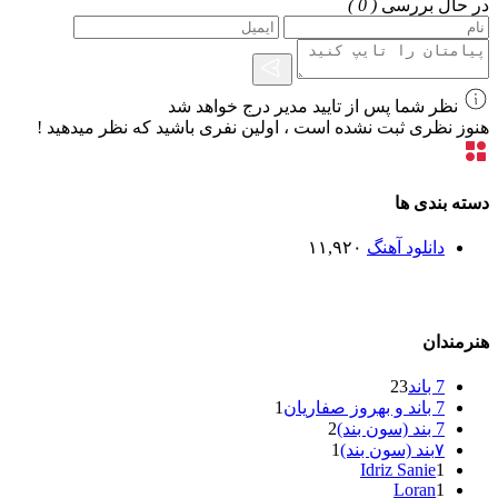
در حال بررسی
( 0 )
نظر شما پس از تایید مدیر درج خواهد شد
هنوز نظری ثبت نشده است ، اولین نفری باشید که نظر میدهید !
دسته بندی ها
دانلود آهنگ
۱۱,۹۲۰
هنرمندان
7 باند
23
7 باند و بهروز صفاریان
1
7 بند (سون بند)
2
۷بند (سون بند)
1
Idriz Sanie
1
Loran
1