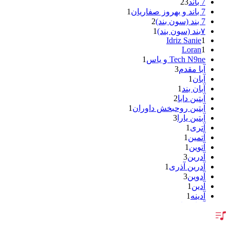
7 باند
23
7 باند و بهروز صفاریان
1
7 بند (سون بند)
2
۷بند (سون بند)
1
Idriz Sanie
1
Loran
1
Tech N9ne و یاس
1
آبا مقدم
3
آبان
1
آبان بند
1
آبتین دابا
2
آبتین روحبخش داوران
1
آبتین یارا
3
آتری
1
آتمین
1
آتوین
1
آدرین
3
آدرین آذری
1
آدوین
3
آدین
1
آدینه
1
آر اس اچ
1
آراد
2
آراد شاک
1