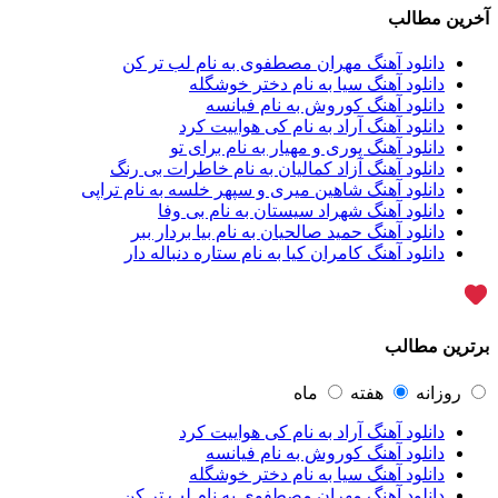
آراد عباسی
3
رین مطالب
آراز
5
آراز آرا
1
دانلود آهنگ مهران مصطفوی به نام لب تر کن
آراز المان
2
دانلود آهنگ سیا به نام دختر خوشگله
آراز نصیری
1
دانلود آهنگ کوروش به نام فیانسه
آراکو
1
دانلود آهنگ آراد به نام کی هواییت کرد
آراکوم
3
دانلود آهنگ پوری و مهیار به نام برای تو
آران
2
دانلود آهنگ آزاد کمالیان به نام خاطرات بی رنگ
آران براتی
1
دانلود آهنگ شاهین میری و سپهر خلسه به نام تراپی
آران براتی و ایمان حمیدی
1
دانلود آهنگ شهراد سیستان به نام بی وفا
آران، مُوِرس و وینتِرس
1
دانلود آهنگ حمید صالحیان به نام بیا بردار ببر
آرپژ
1
دانلود آهنگ کامران کیا به نام ستاره دنباله دار
آرتا
1
آرتا اسدی
1
آرتا و سارن
1
آرتام
1
ترین مطالب
آرتان گادلی
1
آرتبن بهادری
1
آرتين شاهوران
1
روزانه
هفته
ماه
آرتی
1
دانلود آهنگ آراد به نام کی هواییت کرد
آرتین
1
دانلود آهنگ کوروش به نام فیانسه
آرتین بهادری
12
دانلود آهنگ سیا به نام دختر خوشگله
آرتین سلیمانی
1
دانلود آهنگ مهران مصطفوی به نام لب تر کن
آردا
1