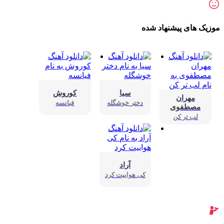
زیک های پیشنهاد شده
سیا
کوروش
مهران
دختر خوشگله
فیانسه
مصطفوی
لب تر کن
آراد
کی هواییت کرد