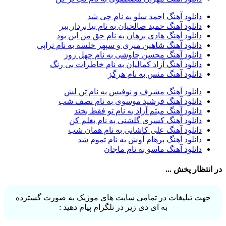
آرسام
1
دانلود آهنگ احمد سلو به نام چی شد
آرسام سالار
1
دانلود آهنگ حمید صالحیان به نام بیا بردار ببر
آرسین
2
دانلود آهنگ هادی برهان به نام حق من این بود
آرش AP
1
دانلود آهنگ شاهین میری و سپهر خلسه به نام تراپی
آرش AP و مسیح
29
دانلود آهنگ محسن چاوشی به نام چهل روز
آرش آج
1
دانلود آهنگ آزاد کمالیان به نام خاطرات بی رنگ
آرش آرام
1
دانلود آهنگ منس به نام هرگز
آرش ای پی
2
آرش تشکری
1
دانلود آهنگ مشرف و نوفیس به نام تن لش
آرش جلالی و آقا فرا
1
دانلود آهنگ فرشید موسوی به نام نصف شب
آرش حسینی
1
دانلود آهنگ میثم آزاد به نام تو فقط بخند
آرش خان احمدی
1
دانلود آهنگ کسری گلشنی به نام بغلم کن
آرش داوری
1
دانلود آهنگ علی کاشانی به نام همان شب
آرش رادان
1
دانلود آهنگ پرهام آوش به نام تموم شد
آرش رستمى
1
دانلود آهنگ ماسو به نام ماجان
آرش شعبانی
2
آرش عزیزی
1
انتظار پخش ...
آرش عنقا
1
آرش فرخزاد
1
آرش فرخزاد نباتی
1
جهت تبلیغات در تمامی سایت های موزیک به صورت گسترده
آرش قیصر خواه
1
به ای دی زیر در تلگرام پیام دهید :
آرش قیصرخواه
2
آرش کریمی
2