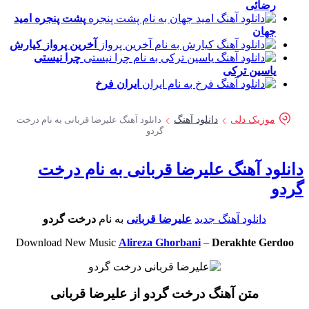
رضائی
پشت پنجره
امید
جهان
آخرین پرواز
کیارش
چرا نیستی
یاسین ترکی
ایران
فرخ
موزیک دلی
دانلود آهنگ
دانلود آهنگ علیرضا قربانی به نام درخت
گردو
نلود آهنگ علیرضا قربانی به نام درخت
دو
دانلود آهنگ جدید
علیرضا قربانی
به نام
درخت گردو
Download New Music
Alireza Ghorbani
–
Derakhte Gerdoo
متن آهنگ درخت گردو از علیرضا قربانی