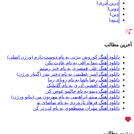
آدرین آذری
1
آدوین
3
آدین
1
آدینه
1
آر اس اچ
1
آراد
2
آراد شاک
1
آراد عباسی
3
آخرین مطالب
آراز
5
آراز آرا
1
دانلود آهنگ کوروش بیژنی به نام دوست دارم (ورژن اصلی)
آراز المان
2
دانلود آهنگ نیما نراقی به نام عادت نکن
آراز نصیری
1
دانلود آهنگ علی قمصری به نام خیز رستم
آراکو
1
دانلود آهنگ امیر عظیمی به نام دختر بندر (گیتار ورژن)
آراکوم
3
دانلود آهنگ رضا پاشا به نام رویای زیبا
آران
2
دانلود آهنگ افشین آذری به نام گلینلیک
آران براتی
1
دانلود آهنگ دیمو به نام حالمو عوض کن
آران براتی و ایمان حمیدی
1
دانلود آهنگ میثم ابراهیمی به نام مهربون من (پیانو ورژن)
آران، مُوِرس و وینتِرس
1
دانلود آهنگ فرهاد تاروردی به نام تماشای تو
آرپژ
1
دانلود آهنگ مهران مصطفوی به نام لب تر کن
آرتا
1
آرتا اسدی
1
آرتا و سارن
1
آرتام
1
برترین مطالب
آرتان گادلی
1