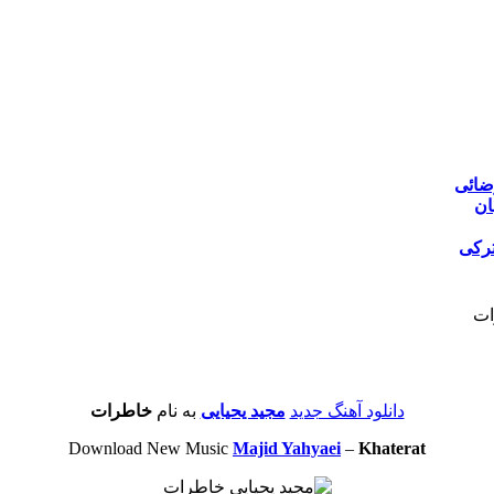
ضائی
ان
ترکی
ات
دانلود آهنگ جدید
مجید یحیایی
به نام
خاطرات
Download New Music
Majid Yahyaei
–
Khaterat