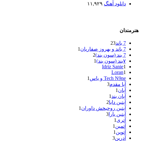
دانلود آهنگ
۱۱,۹۲۹
هنرمندان
7 باند
23
7 باند و بهروز صفاریان
1
7 بند (سون بند)
2
۷بند (سون بند)
1
Idriz Sanie
1
Loran
1
Tech N9ne و یاس
1
آبا مقدم
3
آبان
1
آبان بند
1
آبتین دابا
2
آبتین روحبخش داوران
1
آبتین یارا
3
آتری
1
آتمین
1
آتوین
1
آدرین
3