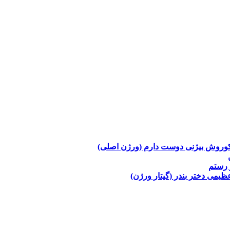
وروش بیژنی
دوست دارم (ورژن اصلی)
 رستم
عظیمی
دختر بندر (گیتار ورژن)