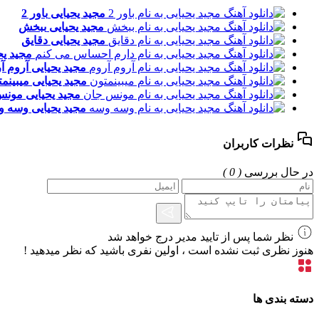
مجید یحیایی
باور 2
مجید یحیایی
ببخش
مجید یحیایی
دقایق
مجید یح
مجید یحیایی
آروم آ
مجید یحیایی
میبینم
مجید یحیایی
مونس
مجید یحیایی
وسه و
نظرات کاربران
در حال بررسی
( 0 )
نظر شما پس از تایید مدیر درج خواهد شد
هنوز نظری ثبت نشده است ، اولین نفری باشید که نظر میدهید !
دسته بندی ها