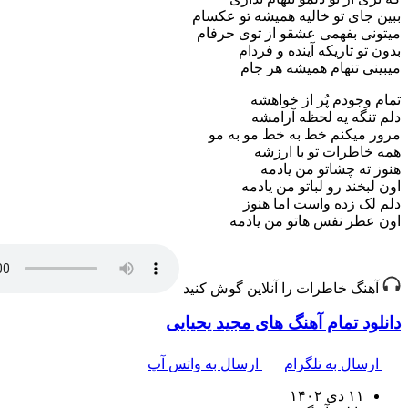
ببین جای تو خالیه همیشه تو عکسام
میتونی بفهمی عشقو از توی حرفام
بدون تو تاریکه آینده و فردام
میبینی تنهام همیشه هر جام
تمام وجودم پُر از خواهشه
دلم تنگه یه لحظه آرامشه
مرور میکنم خط به خط مو به مو
همه خاطرات تو با ارزشه
هنوز ته چشاتو من یادمه
اون لبخند رو لباتو من یادمه
دلم لک زده واست اما هنوز
اون عطر نفس هاتو من یادمه
آهنگ خاطرات را آنلاین گوش کنید
دانلود تمام آهنگ های مجید یحیایی
ارسال به تلگرام
ارسال به واتس آپ
۱۱ دی ۱۴۰۲