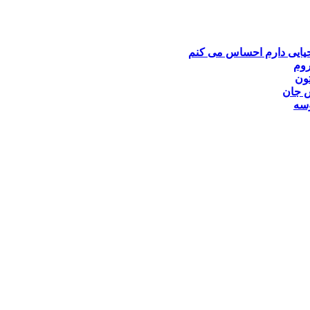
یایی
دارم احساس می کنم
روم
تون
 جان
سه