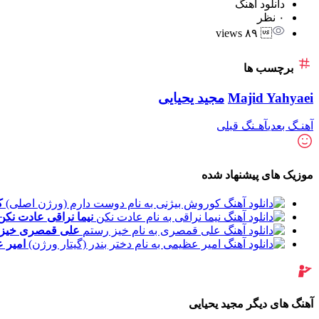
دانلود آهنگ
۰ نظر
 ۸۹ views
برچسب ها
Majid Yahyaei
مجید یحیایی
آهنـگ بعدی
آهـنگ قبلی
موزیک های پیشنهاد شده
ک
نیما نراقی
عادت نکن
علی قمصری
خیز
امیر 
آهنگ های دیگر مجید یحیایی