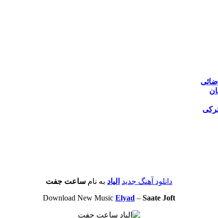
ضائی
ان
ترکی
دانلود آهنگ جدید
الیاد
به نام
ساعت جفت
Download New Music
Elyad
–
Saate Joft