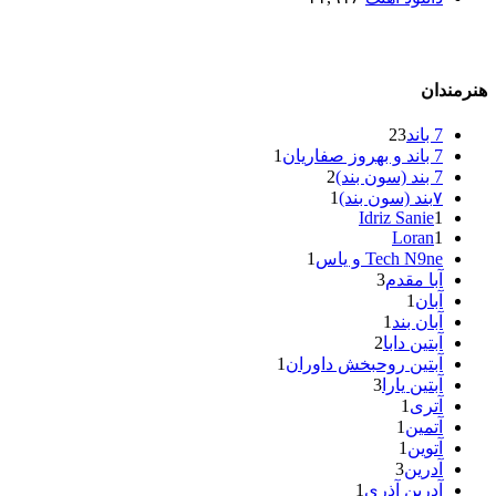
هنرمندان
7 باند
23
7 باند و بهروز صفاریان
1
7 بند (سون بند)
2
۷بند (سون بند)
1
Idriz Sanie
1
Loran
1
Tech N9ne و یاس
1
آبا مقدم
3
آبان
1
آبان بند
1
آبتین دابا
2
آبتین روحبخش داوران
1
آبتین یارا
3
آتری
1
آتمین
1
آتوین
1
آدرین
3
آدرین آذری
1