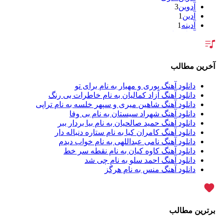
آدوین
3
آدین
1
آدینه
1
آر اس اچ
1
آراد
1
آراد شاک
1
آراد عباسی
3
آخرین مطالب
آراز
5
آراز آرا
1
دانلود آهنگ پوری و مهیار به نام برای تو
آراز المان
2
دانلود آهنگ آزاد کمالیان به نام خاطرات بی رنگ
آراز نصیری
1
دانلود آهنگ شاهین میری و سپهر خلسه به نام تراپی
آراکو
1
دانلود آهنگ شهراد سیستان به نام بی وفا
آراکوم
3
دانلود آهنگ حمید صالحیان به نام بیا بردار ببر
آران
2
دانلود آهنگ کامران کیا به نام ستاره دنباله دار
آران براتی
1
دانلود آهنگ نامی عبداللهی به نام خواب دیدم
آران براتی و ایمان حمیدی
1
دانلود آهنگ کاوه کیان به نام نقطه سر خط
آران، مُوِرس و وینتِرس
1
دانلود آهنگ احمد سلو به نام چی شد
آرپژ
1
دانلود آهنگ منس به نام هرگز
آرتا
1
آرتا اسدی
1
آرتا و سارن
1
آرتام
1
برترین مطالب
آرتان گادلی
1