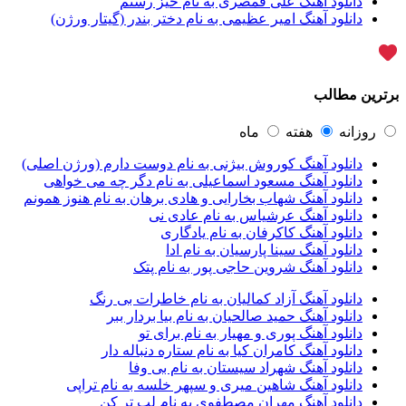
دانلود آهنگ علی قمصری به نام خیز رستم
آرپژ
1
دانلود آهنگ امیر عظیمی به نام دختر بندر (گیتار ورژن)
آرتا
1
آرتا اسدی
1
آرتا و سارن
1
آرتام
1
برترین مطالب
آرتان گادلی
1
آرتبن بهادری
1
آرتين شاهوران
1
روزانه
هفته
ماه
آرتی
1
دانلود آهنگ کوروش بیژنی به نام دوست دارم (ورژن اصلی)
آرتین
1
دانلود آهنگ مسعود اسماعیلی به نام دگر چه می خواهی
آرتین بهادری
12
دانلود آهنگ شهاب بخارایی و هادی برهان به نام هنوز همونم
آرتین سلیمانی
1
دانلود آهنگ عرشیاس به نام عادی نی
آردا
1
دانلود آهنگ کاکرفان به نام یادگاری
آرسام
1
دانلود آهنگ سینا پارسیان به نام ادا
آرسام سالار
1
دانلود آهنگ شروین حاجی پور به نام پتک
آرسین
2
آرش AP
1
دانلود آهنگ آزاد کمالیان به نام خاطرات بی رنگ
آرش AP و مسیح
29
دانلود آهنگ حمید صالحیان به نام بیا بردار ببر
آرش آج
1
دانلود آهنگ پوری و مهیار به نام برای تو
آرش آرام
1
دانلود آهنگ کامران کیا به نام ستاره دنباله دار
آرش ای پی
2
دانلود آهنگ شهراد سیستان به نام بی وفا
آرش تشکری
1
دانلود آهنگ شاهین میری و سپهر خلسه به نام تراپی
آرش جلالی و آقا فرا
1
دانلود آهنگ مهران مصطفوی به نام لب تر کن
آرش حسینی
1