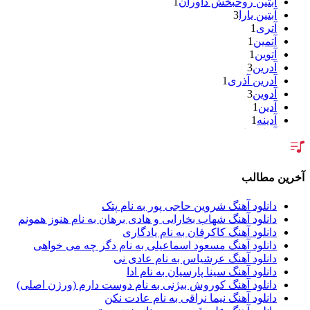
آبتین روحبخش داوران
1
آبتین یارا
3
آتری
1
آتمین
1
آتوین
1
آدرین
3
آدرین آذری
1
آدوین
3
آدین
1
آدینه
1
آر اس اچ
1
آراد
2
آراد شاک
1
آراد عباسی
3
آخرین مطالب
آراز
5
آراز آرا
1
دانلود آهنگ شروین حاجی پور به نام پتک
آراز المان
2
دانلود آهنگ شهاب بخارایی و هادی برهان به نام هنوز همونم
آراز نصیری
1
دانلود آهنگ کاکرفان به نام یادگاری
آراکو
1
دانلود آهنگ مسعود اسماعیلی به نام دگر چه می خواهی
آراکوم
3
دانلود آهنگ عرشیاس به نام عادی نی
آران
2
دانلود آهنگ سینا پارسیان به نام ادا
آران براتی
1
دانلود آهنگ کوروش بیژنی به نام دوست دارم (ورژن اصلی)
آران براتی و ایمان حمیدی
1
دانلود آهنگ نیما نراقی به نام عادت نکن
آران، مُوِرس و وینتِرس
1