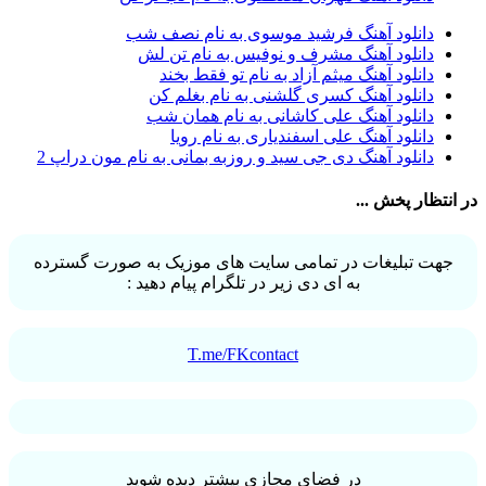
آرش خان احمدی
1
دانلود آهنگ فرشید موسوی به نام نصف شب
آرش داوری
1
دانلود آهنگ مشرف و نوفیس به نام تن لش
آرش رادان
1
دانلود آهنگ میثم آزاد به نام تو فقط بخند
آرش رستمى
1
دانلود آهنگ کسری گلشنی به نام بغلم کن
آرش شعبانی
2
دانلود آهنگ علی کاشانی به نام همان شب
آرش عزیزی
1
دانلود آهنگ علی اسفندیاری به نام رویا
آرش عنقا
1
دانلود آهنگ دی جی سید و روزبه بمانی به نام مون دراپ 2
آرش فرخزاد
1
آرش فرخزاد نباتی
1
در انتظار پخش ...
آرش قیصر خواه
1
آرش قیصرخواه
2
آرش کریمی
2
جهت تبلیغات در تمامی سایت های موزیک به صورت گسترده
آرش کسری
1
به ای دی زیر در تلگرام پیام دهید :
آرش کیهان
1
آرش گرایی
1
آرش معروفی
1
آرش یزدانی
1
T.me/FKcontact
آرش یوسفیان
1
آرشا
2
آرشا رادین
3
آرشام علی نژاد
1
آرشاه
1
آرشین
1
در فضای مجازی بیشتر دیده شوید