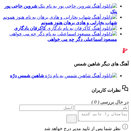
شروین حاجی پور
پتک
شهاب بخارایی و هادی برهان
هنوز همونم
کاکرفان
یادگاری
مسعود اسماعیلی
دگر چه می خواهی
آهنگ های دیگر شاهین شمس
شاهین شمس
درّه
نظرات کاربران
در حال بررسی
( 0 )
نظر شما پس از تایید مدیر درج خواهد شد