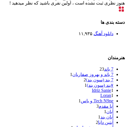
هنوز نظری ثبت نشده است ، اولین نفری باشید که نظر میدهید !
دسته بندی ها
دانلود آهنگ
۱۱,۹۳۵
هنرمندان
7 باند
23
7 باند و بهروز صفاریان
1
7 بند (سون بند)
2
۷بند (سون بند)
1
Idriz Sanie
1
Loran
1
Tech N9ne و یاس
1
آبا مقدم
3
آبان
1
آبان بند
1
آبتین دابا
2