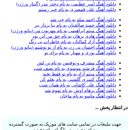
دانلود آهنگ امیر عظیمی به نام دختر بندر (گیتار ورژن)
آرسام سالار
1
دانلود آهنگ علی قمصری به نام خیز رستم
آرسین
2
آرش AP
1
دانلود آهنگ احمد سلو به نام چی شد
آرش AP و مسیح
29
دانلود آهنگ حمید صالحیان به نام بیا بردار ببر
آرش آج
1
دانلود آهنگ میثم ابراهیمی به نام مهربون من (پیانو ورژن)
آرش آرام
1
دانلود آهنگ هادی برهان به نام حق من این بود
آرش ای پی
2
دانلود آهنگ آزاد کمالیان به نام خاطرات بی رنگ
آرش تشکری
1
دانلود آهنگ احسان نی زن به نام از تو نوشتم (پیانو ورژن)
آرش جلالی و آقا فرا
1
دانلود آهنگ پوری و مهیار به نام برای تو
آرش حسینی
1
آرش خان احمدی
1
دانلود آهنگ مشرف و نوفیس به نام تن لش
آرش داوری
1
دانلود آهنگ فرشید موسوی به نام نصف شب
آرش رادان
1
دانلود آهنگ میثم آزاد به نام تو فقط بخند
آرش رستمى
1
دانلود آهنگ کسری گلشنی به نام بغلم کن
آرش شعبانی
2
دانلود آهنگ علی کاشانی به نام همان شب
آرش عزیزی
1
دانلود آهنگ پرهام آوش به نام تموم شد
آرش عنقا
1
دانلود آهنگ ماسو به نام ماجان
آرش فرخزاد
1
آرش فرخزاد نباتی
1
در انتظار پخش ...
آرش قیصر خواه
1
آرش قیصرخواه
2
آرش کریمی
2
جهت تبلیغات در تمامی سایت های موزیک به صورت گسترده
آرش کسری
1
به ای دی زیر در تلگرام پیام دهید :