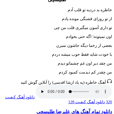
خاطره بد دردیه تو قلب آدم
از تو روزای قشنگی مونده یادم
تو داری آسون میگیری قلب من چی
اون نمیتونه؛ اگه حتی بخوادم
بعضی از زخما دیگه جاشون نمیرن
با خودت شاید فقط خوب میشه دردم
من چقد دیر اون غم چشماتو دیدم
من چقدر کم دیدمت کمبود کردم
آهنگ خاطره (یه یاد ارشا اقدسی) را آنلاین گوش کنید
دانلود آهنگ
کیفیت
320
دانلود آهنگ
کیفیت 128
دانلود تمام آهنگ های علیرضا طلیسچی