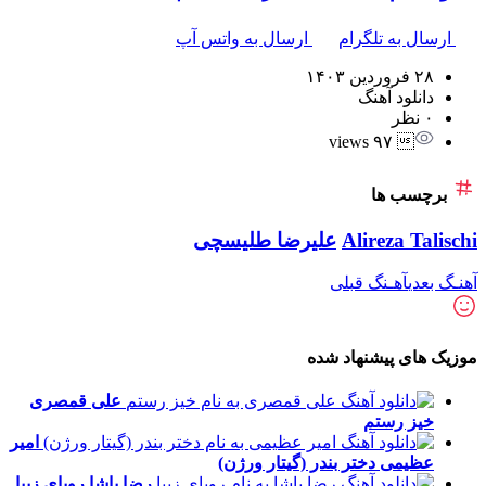
ارسال به تلگرام
ارسال به واتس آپ
۲۸ فروردین ۱۴۰۳
دانلود آهنگ
۰ نظر
 ۹۷ views
برچسب ها
Alireza Talischi
علیرضا طلیسچی
آهنـگ بعدی
آهـنگ قبلی
موزیک های پیشنهاد شده
علی قمصری
خیز رستم
امیر
عظیمی
دختر بندر (گیتار ورژن)
رضا پاشا
رویای زیبا