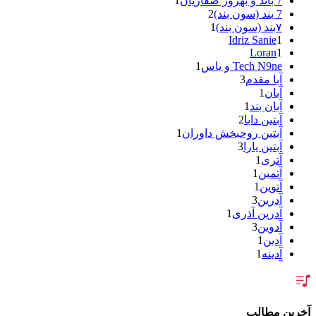
7 باند و بهروز صفاریان
1
7 بند (سون بند)
2
۷بند (سون بند)
1
Idriz Sanie
1
Loran
1
Tech N9ne و یاس
1
آبا مقدم
3
آبان
1
آبان بند
1
آبتین دابا
2
آبتین روحبخش داوران
1
آبتین یارا
3
آتری
1
آتمین
1
آتوین
1
آدرین
3
آدرین آذری
1
آدوین
3
آدین
1
آدینه
1
آر اس اچ
1
آراد
2
آراد شاک
1
آراد عباسی
3
آخرین مطالب