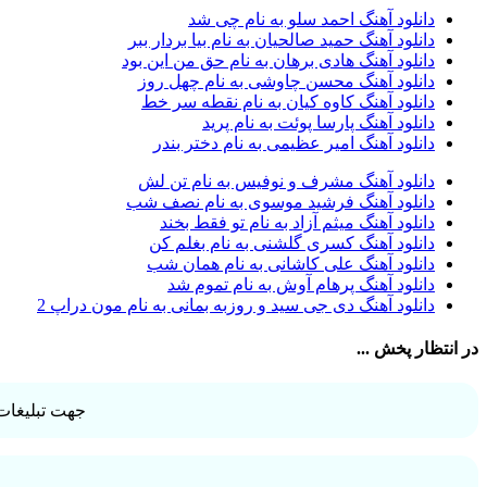
آرش AP
1
دانلود آهنگ احمد سلو به نام چی شد
آرش AP و مسیح
29
دانلود آهنگ حمید صالحیان به نام بیا بردار ببر
آرش آج
1
دانلود آهنگ هادی برهان به نام حق من این بود
آرش آرام
1
دانلود آهنگ محسن چاوشی به نام چهل روز
آرش ای پی
2
دانلود آهنگ کاوه کیان به نام نقطه سر خط
آرش تشکری
1
دانلود آهنگ پارسا پوئت به نام پرید
آرش جلالی و آقا فرا
1
دانلود آهنگ امیر عظیمی به نام دختر بندر
آرش حسینی
1
آرش خان احمدی
1
دانلود آهنگ مشرف و نوفیس به نام تن لش
آرش داوری
1
دانلود آهنگ فرشید موسوی به نام نصف شب
آرش رادان
1
دانلود آهنگ میثم آزاد به نام تو فقط بخند
آرش رستمى
1
دانلود آهنگ کسری گلشنی به نام بغلم کن
آرش شعبانی
2
دانلود آهنگ علی کاشانی به نام همان شب
آرش عزیزی
1
دانلود آهنگ پرهام آوش به نام تموم شد
آرش عنقا
1
دانلود آهنگ دی جی سید و روزبه بمانی به نام مون دراپ 2
آرش فرخزاد
1
آرش فرخزاد نباتی
1
در انتظار پخش ...
آرش قیصر خواه
1
آرش قیصرخواه
2
آرش کریمی
2
جهت تبلیغات 
آرش کسری
1
آرش کیهان
1
آرش گرایی
1
آرش معروفی
1