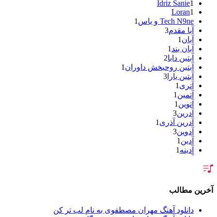
Idriz Sanie
1
Loran
1
Tech N9ne و یاس
1
آبا مقدم
3
آبان
1
آبان بند
1
آبتین دابا
2
آبتین روحبخش داوران
1
آبتین یارا
3
آتری
1
آتمین
1
آتوین
1
آدرین
3
آدرین آذری
1
آدوین
3
آدین
1
آدینه
1
آر اس اچ
1
آراد
2
آراد شاک
1
آراد عباسی
3
آخرین مطالب
آراز
5
آراز آرا
1
دانلود آهنگ مهران مصطفوی به نام لب تر کن
آراز المان
2