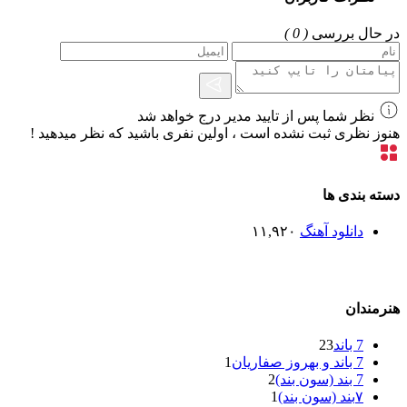
در حال بررسی
( 0 )
نظر شما پس از تایید مدیر درج خواهد شد
هنوز نظری ثبت نشده است ، اولین نفری باشید که نظر میدهید !
دسته بندی ها
دانلود آهنگ
۱۱,۹۲۰
هنرمندان
7 باند
23
7 باند و بهروز صفاریان
1
7 بند (سون بند)
2
۷بند (سون بند)
1