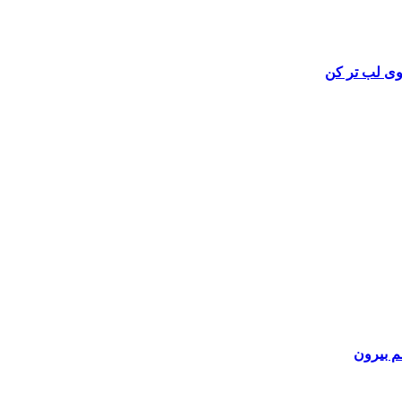
وی
لب تر کن
نم بیرون