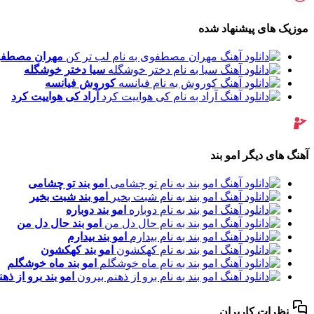
موزیک های پیشنهاد شده
مهران مصطف
سیا
دختر خوشگله
کوروش
فیانسه
آراد
کی هواییت کرد
آهنگ های دیگر امو بند
امو بند
تو چشامی
امو بند
شبت بخیر
امو بند
دوباره
امو بند
حال دل من
امو بند
بیدارم
امو بند
کهکشون
امو بند
ماه خوشگلم
امو بند
برو از ذه
نظرات کاربران