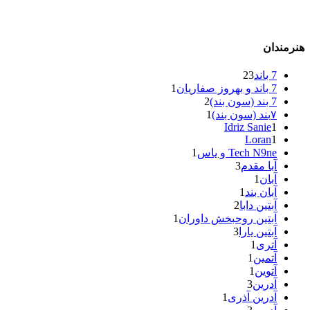
هنرمندان
7 باند
23
7 باند و بهروز صفاریان
1
7 بند (سون بند)
2
۷بند (سون بند)
1
Idriz Sanie
1
Loran
1
Tech N9ne و یاس
1
آبا مقدم
3
آبان
1
آبان بند
1
آبتین دابا
2
آبتین روحبخش داوران
1
آبتین یارا
3
آتری
1
آتمین
1
آتوین
1
آدرین
3
آدرین آذری
1