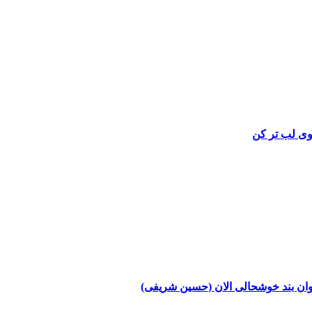
وی
لب تر کن
وان بند
خوشحالی الان (حسین شریفی)