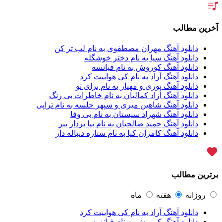
آراد
2
آراد شاک
1
آراد عباسی
3
آخرین مطالب
آراز
5
آراز آرا
1
دانلود آهنگ مهران مصطفوی به نام لب تر کن
آراز المان
2
دانلود آهنگ سیا به نام دختر خوشگله
آراز نصیری
1
دانلود آهنگ کوروش به نام فیانسه
آراکو
1
دانلود آهنگ آراد به نام کی هواییت کرد
آراکوم
3
دانلود آهنگ پوری و مهیار به نام برای تو
آران
2
دانلود آهنگ آزاد کمالیان به نام خاطرات بی رنگ
آران براتی
1
دانلود آهنگ شاهین میری و سپهر خلسه به نام تراپی
آران براتی و ایمان حمیدی
1
دانلود آهنگ شهراد سیستان به نام بی وفا
آران، مُوِرس و وینتِرس
1
دانلود آهنگ حمید صالحیان به نام بیا بردار ببر
آرپژ
1
دانلود آهنگ کامران کیا به نام ستاره دنباله دار
آرتا
1
آرتا اسدی
1
آرتا و سارن
1
آرتام
1
برترین مطالب
آرتان گادلی
1
آرتبن بهادری
1
آرتين شاهوران
1
روزانه
هفته
ماه
آرتی
1
دانلود آهنگ آراد به نام کی هواییت کرد
آرتین
1
دانلود آهنگ کوروش به نام فیانسه