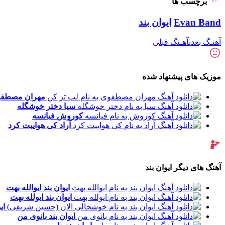
برچسب ها
Evan Band
ایوان بند
آهنـگ بعدی
آهـنگ قبلی
موزیک های پیشنهاد شده
مهران مصطف
سیا
دختر خوشگله
کوروش
فیانسه
آراد
کی هواییت کرد
آهنگ های دیگر ایوان بند
ایوان بند
ایوالله بهت
ایوان بند
ایولله بهت
ای
ایوان بند
بانوی من