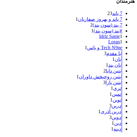
هنرمندان
7 باند
23
7 باند و بهروز صفاریان
1
7 بند (سون بند)
2
۷بند (سون بند)
1
Idriz Sanie
1
Loran
1
Tech N9ne و یاس
1
آبا مقدم
3
آبان
1
آبان بند
1
آبتین دابا
2
آبتین روحبخش داوران
1
آبتین یارا
3
آتری
1
آتمین
1
آتوین
1
آدرین
3
آدرین آذری
1
آدوین
3
آدین
1
آدینه
1
آر اس اچ
1