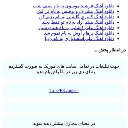
آرش تشکری
1
دانلود آهنگ فرشید موسوی به نام نصف شب
آرش جلالی و آقا فرا
1
دانلود آهنگ مشرف و نوفیس به نام تن لش
آرش حسینی
1
دانلود آهنگ کسری گلشنی به نام بغلم کن
آرش خان احمدی
1
دانلود آهنگ میثم آزاد به نام تو فقط بخند
آرش داوری
1
دانلود آهنگ علی کاشانی به نام همان شب
آرش رادان
1
دانلود آهنگ پرهام آوش به نام تموم شد
آرش رستمى
1
دانلود آهنگ علی اسفندیاری به نام رویا
آرش شعبانی
2
آرش عزیزی
1
در انتظار پخش ...
آرش عنقا
1
آرش فرخزاد
1
آرش فرخزاد نباتی
1
جهت تبلیغات در تمامی سایت های موزیک به صورت گسترده
آرش قیصر خواه
1
به ای دی زیر در تلگرام پیام دهید :
آرش قیصرخواه
2
آرش کریمی
2
آرش کسری
1
آرش کیهان
1
T.me/FKcontact
آرش گرایی
1
آرش معروفی
1
آرش یزدانی
1
آرش یوسفیان
1
آرشا
2
آرشا رادین
3
در فضای مجازی بیشتر دیده شوید
آرشام علی نژاد
1