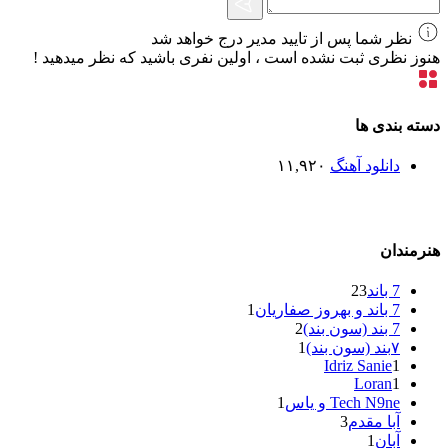
نظر شما پس از تایید مدیر درج خواهد شد
هنوز نظری ثبت نشده است ، اولین نفری باشید که نظر میدهید !
دسته بندی ها
دانلود آهنگ
۱۱,۹۲۰
هنرمندان
7 باند
23
7 باند و بهروز صفاریان
1
7 بند (سون بند)
2
۷بند (سون بند)
1
Idriz Sanie
1
Loran
1
Tech N9ne و یاس
1
آبا مقدم
3
آبان
1