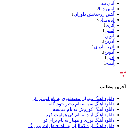
آبان بند
1
آبتین دابا
2
آبتین روحبخش داوران
1
آبتین یارا
3
آتری
1
آتمین
1
آتوین
1
آدرین
3
آدرین آذری
1
آدوین
3
آدین
1
آدینه
1
آر اس اچ
1
آراد
2
آراد شاک
1
آراد عباسی
3
آخرین مطالب
آراز
5
آراز آرا
1
دانلود آهنگ مهران مصطفوی به نام لب تر کن
آراز المان
2
دانلود آهنگ سیا به نام دختر خوشگله
آراز نصیری
1
دانلود آهنگ کوروش به نام فیانسه
آراکو
1
دانلود آهنگ آراد به نام کی هواییت کرد
آراکوم
3
دانلود آهنگ پوری و مهیار به نام برای تو
آران
2
دانلود آهنگ آزاد کمالیان به نام خاطرات بی رنگ