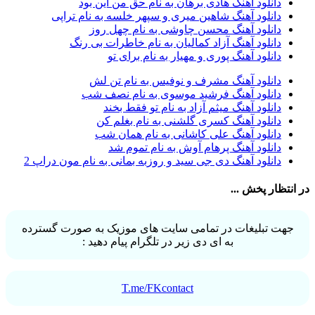
دانلود آهنگ هادی برهان به نام حق من این بود
آرش AP
1
دانلود آهنگ شاهین میری و سپهر خلسه به نام تراپی
آرش AP و مسیح
29
دانلود آهنگ محسن چاوشی به نام چهل روز
آرش آج
1
دانلود آهنگ آزاد کمالیان به نام خاطرات بی رنگ
آرش آرام
1
دانلود آهنگ پوری و مهیار به نام برای تو
آرش ای پی
2
آرش تشکری
1
دانلود آهنگ مشرف و نوفیس به نام تن لش
آرش جلالی و آقا فرا
1
دانلود آهنگ فرشید موسوی به نام نصف شب
آرش حسینی
1
دانلود آهنگ میثم آزاد به نام تو فقط بخند
آرش خان احمدی
1
دانلود آهنگ کسری گلشنی به نام بغلم کن
آرش داوری
1
دانلود آهنگ علی کاشانی به نام همان شب
آرش رادان
1
دانلود آهنگ پرهام آوش به نام تموم شد
آرش رستمى
1
دانلود آهنگ دی جی سید و روزبه بمانی به نام مون دراپ 2
آرش شعبانی
2
آرش عزیزی
1
در انتظار پخش ...
آرش عنقا
1
آرش فرخزاد
1
آرش فرخزاد نباتی
1
جهت تبلیغات در تمامی سایت های موزیک به صورت گسترده
آرش قیصر خواه
1
به ای دی زیر در تلگرام پیام دهید :
آرش قیصرخواه
2
آرش کریمی
2
آرش کسری
1
آرش کیهان
1
T.me/FKcontact
آرش گرایی
1
آرش معروفی
1