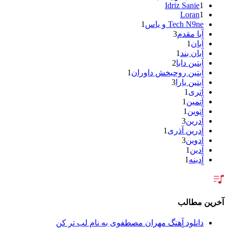
Idriz Sanie
1
Loran
1
Tech N9ne و یاس
1
آبا مقدم
3
آبان
1
آبان بند
1
آبتین دابا
2
آبتین روحبخش داوران
1
آبتین یارا
3
آتری
1
آتمین
1
آتوین
1
آدرین
3
آدرین آذری
1
آدوین
3
آدین
1
آدینه
1
آر اس اچ
1
آراد
2
آراد شاک
1
آراد عباسی
3
آخرین مطالب
آراز
5
آراز آرا
1
دانلود آهنگ مهران مصطفوی به نام لب تر کن
آراز المان
2