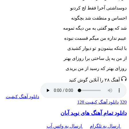
دوسداشتی آخرا فقط لج کردنو
احساس و منطقت شد بچگونه
شد که یهو گفتی به من دیگه تمومه
عیبم نداره من میگم قسمت نبوده
با اینکه بینمون‌و تو دیوار کشیدی
از من یه پل ساختی برا روزای بهتر
روزای بهتر که رسید از من بریدی
آهنگ ۲۸ را آنلاین گوش کنید
دانلود آهنگ
کیفیت
320
دانلود آهنگ
کیفیت 128
دانلود تمام آهنگ های نوید آبان
ارسال به تلگرام
ارسال به واتس آپ