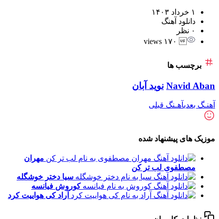
۱ خرداد ۱۴۰۳
دانلود آهنگ
۰ نظر
 ۱۷۰ views
برچسب ها
Navid Aban
نوید آبان
آهنـگ بعدی
آهـنگ قبلی
موزیک های پیشنهاد شده
مهران
مصطفوی
لب تر کن
سیا
دختر خوشگله
کوروش
فیانسه
آراد
کی هواییت کرد