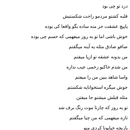
درد تو چی بود
قلبه کشتو مردمو راحت شکستیش
پاپیچ عشقت جز منه ساده بگو واقعا کی بوده
خوش باشی اما تو یه روز میفهمی که حسم چی بوده
صافو صادق مثله یه آینه میگفتم
من بدونه عشقه تو ازپا میفتم
من شدم خاکیو زخمی عیب نداره
واسا شاهد ببین من را میفتم
جوش میگره استخوانایه شکستم
مثله قبلش میشنو جا میفتن
تو یه روز که چارتا موت رنگ برف شد
تازه میفهمی که من چیا میگفتم
بازیچه خیابونا کردی منو