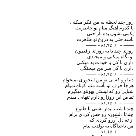
روز چند لحظه به من فکر میکنی
با کدوم آهنگ میام تو خاطرتت
یکمی نشون بده ناراحتی
باشه حتی به دروغ تو ظاهرت
───┤ ♩♬♫♪♭ ├───
روزی چند با به روزای رفتمون
تو نگاه میکنی و میخندی
داری با کی با خودت بد میکنی
داری با کی سر من میجنگی
───┤ ♩♬♫♪♭ ├───
دنیا رو که بی تو من اینجوری نمیخوام
هرجا حرف تو باشه منم کوتاه نمیام
شبایی رو که نیستی بهونتو میگیرم
تقاص این روزارو دارم تنهایی میدم
───┤ ♩♬♫♪♭ ├───
چندتا شب بیدار نشتی تا طلوع
چندتا دلشوره رو حس کردی برام
از ته دل آرزو کردی که
من ناخداگاه به تولدت بیام
───┤ ♩♬♫♪♭ ├───