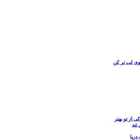
وی
لب تر کن
کی از تو ‌بهتر
تند
ریا