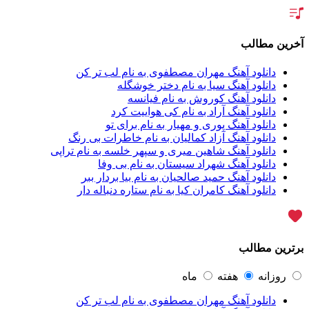
آراد
2
آراد شاک
1
آراد عباسی
3
آخرین مطالب
آراز
5
آراز آرا
1
دانلود آهنگ مهران مصطفوی به نام لب تر کن
آراز المان
2
دانلود آهنگ سیا به نام دختر خوشگله
آراز نصیری
1
دانلود آهنگ کوروش به نام فیانسه
آراکو
1
دانلود آهنگ آراد به نام کی هواییت کرد
آراکوم
3
دانلود آهنگ پوری و مهیار به نام برای تو
آران
2
دانلود آهنگ آزاد کمالیان به نام خاطرات بی رنگ
آران براتی
1
دانلود آهنگ شاهین میری و سپهر خلسه به نام تراپی
آران براتی و ایمان حمیدی
1
دانلود آهنگ شهراد سیستان به نام بی وفا
آران، مُوِرس و وینتِرس
1
دانلود آهنگ حمید صالحیان به نام بیا بردار ببر
آرپژ
1
دانلود آهنگ کامران کیا به نام ستاره دنباله دار
آرتا
1
آرتا اسدی
1
آرتا و سارن
1
آرتام
1
برترین مطالب
آرتان گادلی
1
آرتبن بهادری
1
آرتين شاهوران
1
روزانه
هفته
ماه
آرتی
1
دانلود آهنگ مهران مصطفوی به نام لب تر کن
آرتین
1