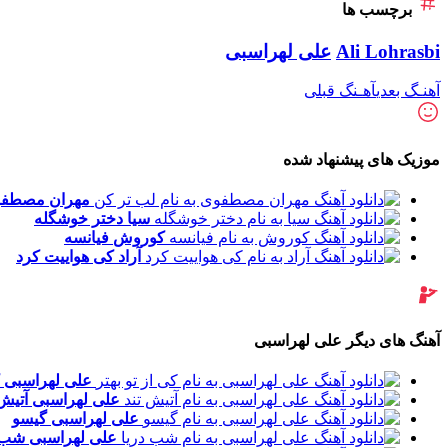
برچسب ها
Ali Lohrasbi
علی لهراسبی
آهنـگ بعدی
آهـنگ قبلی
موزیک های پیشنهاد شده
مهران مصطف
سیا
دختر خوشگله
کوروش
فیانسه
آراد
کی هواییت کرد
آهنگ های دیگر علی لهراسبی
علی لهراسبی
علی لهراسبی
آتیش 
علی لهراسبی
گیسو
علی لهراسبی
شب د