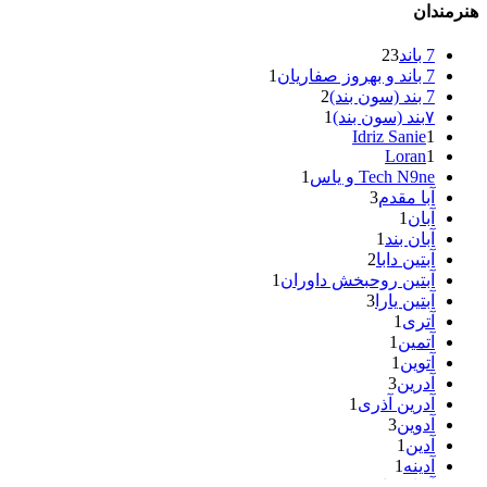
هنرمندان
7 باند
23
7 باند و بهروز صفاریان
1
7 بند (سون بند)
2
۷بند (سون بند)
1
Idriz Sanie
1
Loran
1
Tech N9ne و یاس
1
آبا مقدم
3
آبان
1
آبان بند
1
آبتین دابا
2
آبتین روحبخش داوران
1
آبتین یارا
3
آتری
1
آتمین
1
آتوین
1
آدرین
3
آدرین آذری
1
آدوین
3
آدین
1
آدینه
1
آر اس اچ
1