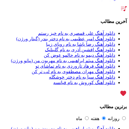
آر اس اچ
1
آراد
2
آراد شاک
1
آراد عباسی
3
آخرین مطالب
آراز
5
آراز آرا
1
دانلود آهنگ علی قمصری به نام خیز رستم
آراز المان
2
دانلود آهنگ امیر عظیمی به نام دختر بندر (گیتار ورژن)
آراز نصیری
1
دانلود آهنگ رضا پاشا به نام رویای زیبا
آراکو
1
دانلود آهنگ افشین آذری به نام گلینلیک
آراکوم
3
دانلود آهنگ دیمو به نام حالمو عوض کن
آران
2
دانلود آهنگ میثم ابراهیمی به نام مهربون من (پیانو ورژن)
آران براتی
1
دانلود آهنگ فرهاد تاروردی به نام تماشای تو
آران براتی و ایمان حمیدی
1
دانلود آهنگ مهران مصطفوی به نام لب تر کن
آران، مُوِرس و وینتِرس
1
دانلود آهنگ سیا به نام دختر خوشگله
آرپژ
1
دانلود آهنگ کوروش به نام فیانسه
آرتا
1
آرتا اسدی
1
آرتا و سارن
1
آرتام
1
برترین مطالب
آرتان گادلی
1
آرتبن بهادری
1
آرتين شاهوران
1
روزانه
هفته
ماه
آرتی
1
دانلود آهنگ میثم ابراهیمی به نام مهربون من (پیانو ورژن)
آرتین
1