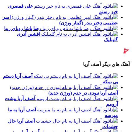
علی قمصری
خیز رستم
امیر
عظیمی
دختر بندر (گیتار ورژن)
رضا پاشا
رویای زیبا
افشین آذری
گلینلیک
آهنگ های دیگر آصف آریا
آصف آریا
دستم
بی نمکه
آصف آریا
نبودی در حدم (ورژن جدید)
آصف آریا
پیشت
آرومم
آصف آریا
به ما
میرسه
آصف آریا
حال
چشمات