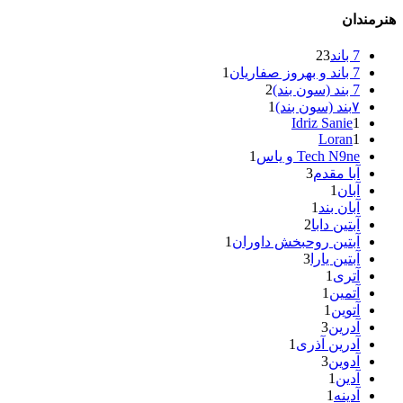
هنرمندان
7 باند
23
7 باند و بهروز صفاریان
1
7 بند (سون بند)
2
۷بند (سون بند)
1
Idriz Sanie
1
Loran
1
Tech N9ne و یاس
1
آبا مقدم
3
آبان
1
آبان بند
1
آبتین دابا
2
آبتین روحبخش داوران
1
آبتین یارا
3
آتری
1
آتمین
1
آتوین
1
آدرین
3
آدرین آذری
1
آدوین
3
آدین
1
آدینه
1