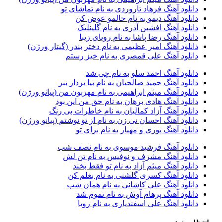
دانلود آهنگ فرهاد تاروردی به نام تماشای تو
آرتین بهادری
12
دانلود آهنگ دیمو به نام حالمو عوض کن
آرتین سلیمانی
1
دانلود آهنگ افشین آذری به نام گلینلیک
آردا
1
دانلود آهنگ رضا پاشا به نام رویای زیبا
آرسام
1
دانلود آهنگ امیر عظیمی به نام دختر بندر (گیتار ورژن)
آرسام سالار
1
دانلود آهنگ علی قمصری به نام خیز رستم
آرسین
2
آرش AP
1
دانلود آهنگ احمد سلو به نام چی شد
آرش AP و مسیح
29
دانلود آهنگ حمید صالحیان به نام بیا بردار ببر
آرش آج
1
دانلود آهنگ میثم ابراهیمی به نام مهربون من (پیانو ورژن)
آرش آرام
1
دانلود آهنگ هادی برهان به نام حق من این بود
آرش ای پی
2
دانلود آهنگ آزاد کمالیان به نام خاطرات بی رنگ
آرش تشکری
1
دانلود آهنگ احسان نی زن به نام از تو نوشتم (پیانو ورژن)
آرش جلالی و آقا فرا
1
دانلود آهنگ پوری و مهیار به نام برای تو
آرش حسینی
1
آرش خان احمدی
1
دانلود آهنگ فرشید موسوی به نام نصف شب
آرش داوری
1
دانلود آهنگ مشرف و نوفیس به نام تن لش
آرش رادان
1
دانلود آهنگ میثم آزاد به نام تو فقط بخند
آرش رستمى
1
دانلود آهنگ کسری گلشنی به نام بغلم کن
آرش شعبانی
2
دانلود آهنگ علی کاشانی به نام همان شب
آرش عزیزی
1
دانلود آهنگ پرهام آوش به نام تموم شد
آرش عنقا
1
دانلود آهنگ علی اسفندیاری به نام رویا
آرش فرخزاد
1
آرش فرخزاد نباتی
1