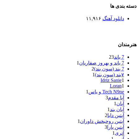
دسته بندی ها
دانلود آهنگ
۱۱,۹۱۶
هنرمندان
7 باند
23
7 باند و بهروز صفاریان
1
7 بند (سون بند)
2
۷بند (سون بند)
1
Idriz Sanie
1
Loran
1
Tech N9ne و یاس
1
آبا مقدم
3
آبان
1
آبان بند
1
آبتین دابا
2
آبتین روحبخش داوران
1
آبتین یارا
3
آتری
1
آتمین
1