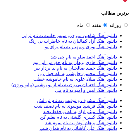
آرتا و سارن
1
آرتام
1
برترین مطالب
آرتان گادلی
1
آرتبن بهادری
1
آرتين شاهوران
1
روزانه
هفته
ماه
آرتی
1
دانلود آهنگ شاهین میری و سپهر خلسه به نام تراپی
آرتین
1
دانلود آهنگ آزاد کمالیان به نام خاطرات بی رنگ
آرتین بهادری
12
دانلود آهنگ پوری و مهیار به نام برای تو
آرتین سلیمانی
1
آردا
1
دانلود آهنگ احمد سلو به نام چی شد
آرسام
1
دانلود آهنگ هادی برهان به نام حق من این بود
آرسام سالار
1
دانلود آهنگ حمید صالحیان به نام بیا بردار ببر
آرسین
2
دانلود آهنگ محسن چاوشی به نام چهل روز
آرش AP
1
دانلود آهنگ میلاد علوی به نام خاموشه خطت
آرش AP و مسیح
29
دانلود آهنگ احسان نی زن به نام از تو نوشتم (پیانو ورژن)
آرش آج
1
دانلود آهنگ امین و امید به نام می
آرش آرام
1
آرش ای پی
2
دانلود آهنگ مشرف و نوفیس به نام تن لش
آرش تشکری
1
دانلود آهنگ فرشید موسوی به نام نصف شب
آرش جلالی و آقا فرا
1
دانلود آهنگ میثم آزاد به نام تو فقط بخند
آرش حسینی
1
دانلود آهنگ کسری گلشنی به نام بغلم کن
آرش خان احمدی
1
دانلود آهنگ پرهام آوش به نام تموم شد
آرش داوری
1
دانلود آهنگ علی کاشانی به نام همان شب
آرش رادان
1