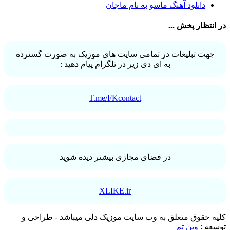
دانلود آهنگ ماسو به نام ماجان
آرش رستمى
1
آرش شعبانی
2
در انتظار پخش ...
آرش عزیزی
1
آرش عنقا
1
آرش فرخزاد
1
جهت تبلیغات در تمامی سایت های موزیک به صورت گسترده
آرش فرخزاد نباتی
1
به ای دی زیر در تلگرام پیام دهید :
آرش قیصر خواه
1
آرش قیصرخواه
2
آرش کریمی
2
آرش کسری
1
T.me/FKcontact
آرش کیهان
1
آرش گرایی
1
آرش معروفی
1
آرش یزدانی
1
آرش یوسفیان
1
آرشا
2
در فضای مجازی بیشتر دیده شوید
آرشا رادین
3
آرشام علی نژاد
1
آرشاه
1
XLIKE.ir
آرشین
1
آرکا علیزاده
1
آرکان حسینی
3
کلیه حقوق متعلق به وب سایت موزیک دلی میباشد - طراحی و
آرم
1
توسعه :
وین تم