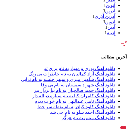
آتوین
1
آدرین
3
آدرین آذری
1
آدوین
3
آدین
1
آدینه
1
آر اس اچ
1
آراد
1
آراد شاک
1
آراد عباسی
3
آخرین مطالب
آراز
5
آراز آرا
1
دانلود آهنگ پوری و مهیار به نام برای تو
آراز المان
2
دانلود آهنگ آزاد کمالیان به نام خاطرات بی رنگ
آراز نصیری
1
دانلود آهنگ شاهین میری و سپهر خلسه به نام تراپی
آراکو
1
دانلود آهنگ شهراد سیستان به نام بی وفا
آراکوم
3
دانلود آهنگ حمید صالحیان به نام بیا بردار ببر
آران
2
دانلود آهنگ کامران کیا به نام ستاره دنباله دار
آران براتی
1
دانلود آهنگ نامی عبداللهی به نام خواب دیدم
آران براتی و ایمان حمیدی
1
دانلود آهنگ کاوه کیان به نام نقطه سر خط
آران، مُوِرس و وینتِرس
1
دانلود آهنگ احمد سلو به نام چی شد
آرپژ
1
دانلود آهنگ منس به نام هرگز
آرتا
1
آرتا اسدی
1