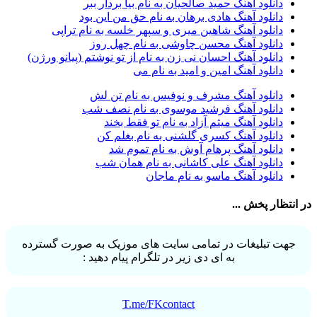
دانلود آهنگ حمید صالحیان به نام بیا بردار ببر
آرش AP
1
دانلود آهنگ هادی برهان به نام حق من این بود
آرش AP و مسیح
29
دانلود آهنگ شاهین میری و سپهر خلسه به نام تراپی
آرش آج
1
دانلود آهنگ محسن چاوشی به نام چهل روز
آرش آرام
1
دانلود آهنگ احسان نی زن به نام از تو نوشتم (پیانو ورژن)
آرش ای پی
2
دانلود آهنگ امین و امید به نام می
آرش تشکری
1
آرش جلالی و آقا فرا
1
دانلود آهنگ مشرف و نوفیس به نام تن لش
آرش حسینی
1
دانلود آهنگ فرشید موسوی به نام نصف شب
آرش خان احمدی
1
دانلود آهنگ میثم آزاد به نام تو فقط بخند
آرش داوری
1
دانلود آهنگ کسری گلشنی به نام بغلم کن
آرش رادان
1
دانلود آهنگ پرهام آوش به نام تموم شد
آرش رستمى
1
دانلود آهنگ علی کاشانی به نام همان شب
آرش شعبانی
2
دانلود آهنگ ماسو به نام ماجان
آرش عزیزی
1
آرش عنقا
1
انتظار پخش ...
آرش فرخزاد
1
آرش فرخزاد نباتی
1
آرش قیصر خواه
1
جهت تبلیغات در تمامی سایت های موزیک به صورت گسترده
آرش قیصرخواه
2
به ای دی زیر در تلگرام پیام دهید :
آرش کریمی
2
آرش کسری
1
آرش کیهان
1
آرش گرایی
1
T.me/FKcontact
آرش معروفی
1