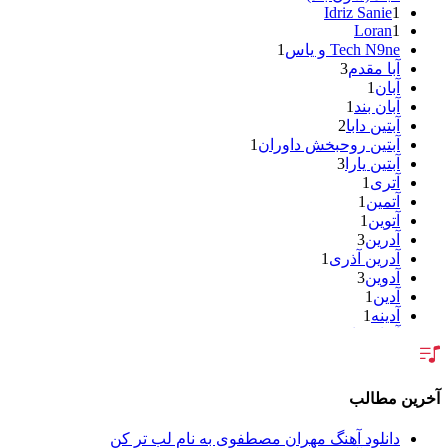
Idriz Sanie
1
Loran
1
Tech N9ne و یاس
1
آبا مقدم
3
آبان
1
آبان بند
1
آبتین دابا
2
آبتین روحبخش داوران
1
آبتین یارا
3
آتری
1
آتمین
1
آتوین
1
آدرین
3
آدرین آذری
1
آدوین
3
آدین
1
آدینه
1
آر اس اچ
1
آراد
2
آراد شاک
1
آراد عباسی
3
رین مطالب
آراز
5
آراز آرا
1
دانلود آهنگ مهران مصطفوی به نام لب تر کن