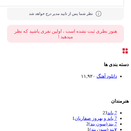
نظر شما پس از تایید مدیر درج خواهد شد
هنوز نظری ثبت نشده است ، اولین نفری باشید که نظر
میدهید !
ته بندی ها
دانلود آهنگ
۱۱,۹۲۰
رمندان
7 باند
23
7 باند و بهروز صفاریان
1
7 بند (سون بند)
2
۷بند (سون بند)
1