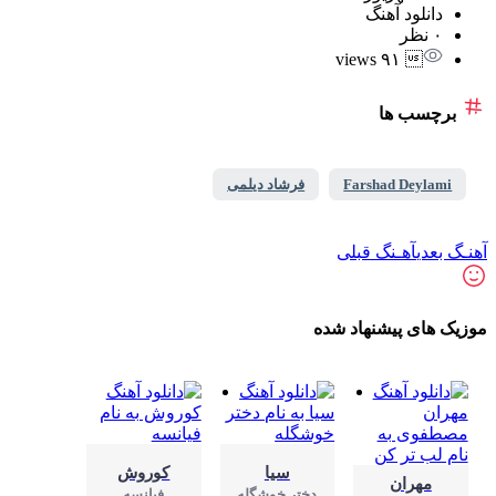
دانلود آهنگ
۰ نظر
 ۹۱ views
برچسب ها
Farshad Deylami
فرشاد دیلمی
ـگ بعدی
آهـنگ قبلی
زیک های پیشنهاد شده
سیا
کوروش
مهران
دختر خوشگله
فیانسه