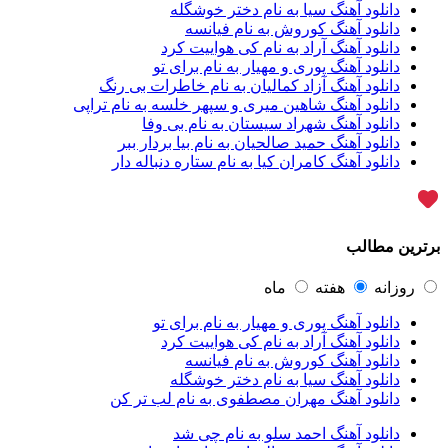
آراز المان
2
دانلود آهنگ سیا به نام دختر خوشگله
آراز نصیری
1
دانلود آهنگ کوروش به نام فیانسه
آراکو
1
دانلود آهنگ آراد به نام کی هواییت کرد
آراکوم
3
دانلود آهنگ پوری و مهیار به نام برای تو
آران
2
دانلود آهنگ آزاد کمالیان به نام خاطرات بی رنگ
آران براتی
1
دانلود آهنگ شاهین میری و سپهر خلسه به نام تراپی
آران براتی و ایمان حمیدی
1
دانلود آهنگ شهراد سیستان به نام بی وفا
آران، مُوِرس و وینتِرس
1
دانلود آهنگ حمید صالحیان به نام بیا بردار ببر
آرپژ
1
دانلود آهنگ کامران کیا به نام ستاره دنباله دار
آرتا
1
آرتا اسدی
1
آرتا و سارن
1
آرتام
1
ترین مطالب
آرتان گادلی
1
آرتبن بهادری
1
آرتين شاهوران
1
روزانه
هفته
ماه
آرتی
1
دانلود آهنگ پوری و مهیار به نام برای تو
آرتین
1
دانلود آهنگ آراد به نام کی هواییت کرد
آرتین بهادری
12
دانلود آهنگ کوروش به نام فیانسه
آرتین سلیمانی
1
دانلود آهنگ سیا به نام دختر خوشگله
آردا
1
دانلود آهنگ مهران مصطفوی به نام لب تر کن
آرسام
1
آرسام سالار
1
دانلود آهنگ احمد سلو به نام چی شد
آرسین
2