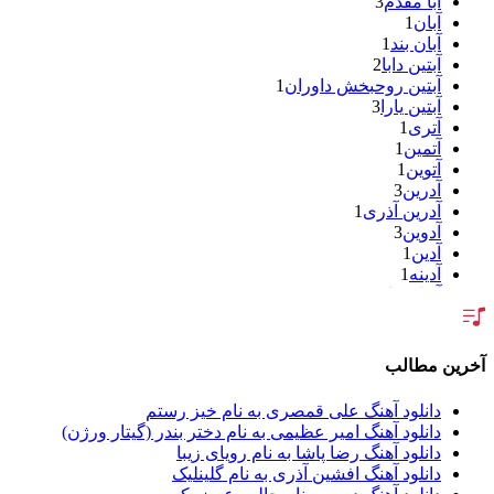
آبا مقدم
3
آبان
1
آبان بند
1
آبتین دابا
2
آبتین روحبخش داوران
1
آبتین یارا
3
آتری
1
آتمین
1
آتوین
1
آدرین
3
آدرین آذری
1
آدوین
3
آدین
1
آدینه
1
آر اس اچ
1
آراد
2
آراد شاک
1
آراد عباسی
3
آخرین مطالب
آراز
5
آراز آرا
1
دانلود آهنگ علی قمصری به نام خیز رستم
آراز المان
2
دانلود آهنگ امیر عظیمی به نام دختر بندر (گیتار ورژن)
آراز نصیری
1
دانلود آهنگ رضا پاشا به نام رویای زیبا
آراکو
1
دانلود آهنگ افشین آذری به نام گلینلیک
آراکوم
3