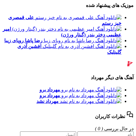
موزیک های پیشنهاد شده
علی قمصری
خیز رستم
امیر
عظیمی
دختر بندر (گیتار ورژن)
رضا پاشا
رویای زیبا
افشین آذری
گلینلیک
آهنگ های دیگر مهرداد
مهرداد
برو
مهرداد
برو
مهرداد
نشد
نظرات کاربران
در حال بررسی
( 0 )