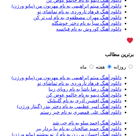
دانلود آهنگ دیمو به نام حالمو عوض کن
آران
2
دانلود آهنگ میثم ابراهیمی به نام مهربون من (پیانو ورژن)
آران براتی
1
دانلود آهنگ فرهاد تاروردی به نام تماشای تو
آران براتی و ایمان حمیدی
1
دانلود آهنگ مهران مصطفوی به نام لب تر کن
آران، مُوِرس و وینتِرس
1
دانلود آهنگ سیا به نام دختر خوشگله
آرپژ
1
دانلود آهنگ کوروش به نام فیانسه
آرتا
1
آرتا اسدی
1
آرتا و سارن
1
آرتام
1
برترین مطالب
آرتان گادلی
1
آرتبن بهادری
1
آرتين شاهوران
1
روزانه
هفته
ماه
آرتی
1
دانلود آهنگ میثم ابراهیمی به نام مهربون من (پیانو ورژن)
آرتین
1
دانلود آهنگ فرهاد تاروردی به نام تماشای تو
آرتین بهادری
12
دانلود آهنگ رضا پاشا به نام رویای زیبا
آرتین سلیمانی
1
دانلود آهنگ دیمو به نام حالمو عوض کن
آردا
1
دانلود آهنگ افشین آذری به نام گلینلیک
آرسام
1
دانلود آهنگ امیر عظیمی به نام دختر بندر (گیتار ورژن)
آرسام سالار
1
دانلود آهنگ علی قمصری به نام خیز رستم
آرسین
2
آرش AP
1
دانلود آهنگ احمد سلو به نام چی شد
آرش AP و مسیح
29
دانلود آهنگ حمید صالحیان به نام بیا بردار ببر
آرش آج
1
دانلود آهنگ احسان نی زن به نام از تو نوشتم (پیانو ورژن)
آرش آرام
1