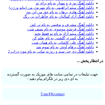
دانلود آهنگ پوری و مهیار به نام برای تو
آرش ای پی
2
دانلود آهنگ میثم ابراهیمی به نام مهربون من (پیانو ورژن)
آرش تشکری
1
دانلود آهنگ هادی برهان به نام حق من این بود
آرش جلالی و آقا فرا
1
دانلود آهنگ آزاد کمالیان به نام خاطرات بی رنگ
آرش حسینی
1
آرش خان احمدی
1
دانلود آهنگ مشرف و نوفیس به نام تن لش
آرش داوری
1
دانلود آهنگ فرشید موسوی به نام نصف شب
آرش رادان
1
دانلود آهنگ میثم آزاد به نام تو فقط بخند
آرش رستمى
1
دانلود آهنگ کسری گلشنی به نام بغلم کن
آرش شعبانی
2
دانلود آهنگ علی کاشانی به نام همان شب
آرش عزیزی
1
دانلود آهنگ پرهام آوش به نام تموم شد
آرش عنقا
1
دانلود آهنگ دی جی سید و روزبه بمانی به نام مون دراپ 2
آرش فرخزاد
1
آرش فرخزاد نباتی
1
در انتظار پخش ...
آرش قیصر خواه
1
آرش قیصرخواه
2
آرش کریمی
2
جهت تبلیغات در تمامی سایت های موزیک به صورت گسترده
آرش کسری
1
به ای دی زیر در تلگرام پیام دهید :
آرش کیهان
1
آرش گرایی
1
آرش معروفی
1
آرش یزدانی
1
T.me/FKcontact
آرش یوسفیان
1
آرشا
2