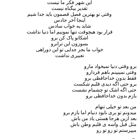
این شهر فکر ما نیست
تقدیر بیگناه نیست
وقتی تو بهترین فصل قصمون باید جدا شیم
اینجا آخر جادس
شاید یه خواب سادس
قرار بود هیچوقت تنها نمونیم اما دنیا نذاشت
اشکاتو پاک کن برو
بسوزون این ترانرو
خواب ما بجز جدایی تو این دوراهی
تعبیری نداشت
برو وقتی دنیا نمیخواد مارو
وقتی نمیبینم باهم فردارو
فقط بدون خداحافظی برو
برو حتی اگه دیدی قلبم شکست
حتی اگه اشک تو چشمام نشست
بازم بدون خداحافظی برو
من بعد تو خیلی تنهام
میدونم تو بری نابود دنیام اما بازم برو
بعد ازین هرجا هستی یاد من باش
مثل قبل واسه ی قلبم وطن باش
میپرستم تو رو تو رو