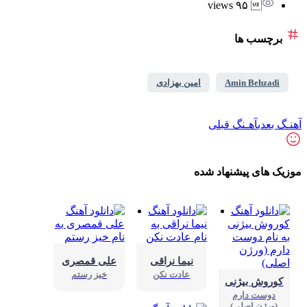
 ۹۵ views
برچسب ها
Amin Behzadi
امین بهزادی
ـگ بعدی
آهـنگ قبلی
زیک های پیشنهاد شده
نیما نراقی
علی قمصری
عادت نکن
خیز رستم
کوروش بیژنی
دوست دارم
(ورژن اصلی)