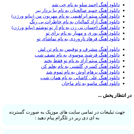
آرش AP
1
دانلود آهنگ احمد سلو به نام چی شد
آرش AP و مسیح
29
دانلود آهنگ حمید صالحیان به نام بیا بردار ببر
آرش آج
1
دانلود آهنگ میثم ابراهیمی به نام مهربون من (پیانو ورژن)
آرش آرام
1
دانلود آهنگ آزاد کمالیان به نام خاطرات بی رنگ
آرش ای پی
2
دانلود آهنگ احسان نی زن به نام از تو نوشتم (پیانو ورژن)
آرش تشکری
1
دانلود آهنگ پوری و مهیار به نام برای تو
آرش جلالی و آقا فرا
1
دانلود آهنگ فرهاد تاروردی به نام تماشای تو
آرش حسینی
1
آرش خان احمدی
1
دانلود آهنگ مشرف و نوفیس به نام تن لش
آرش داوری
1
دانلود آهنگ فرشید موسوی به نام نصف شب
آرش رادان
1
دانلود آهنگ میثم آزاد به نام تو فقط بخند
آرش رستمى
1
دانلود آهنگ کسری گلشنی به نام بغلم کن
آرش شعبانی
2
دانلود آهنگ پرهام آوش به نام تموم شد
آرش عزیزی
1
دانلود آهنگ علی کاشانی به نام همان شب
آرش عنقا
1
دانلود آهنگ ماسو به نام ماجان
آرش فرخزاد
1
آرش فرخزاد نباتی
1
انتظار پخش ...
آرش قیصر خواه
1
آرش قیصرخواه
2
آرش کریمی
2
جهت تبلیغات در تمامی سایت های موزیک به صورت گسترده
آرش کسری
1
به ای دی زیر در تلگرام پیام دهید :
آرش کیهان
1
آرش گرایی
1
آرش معروفی
1