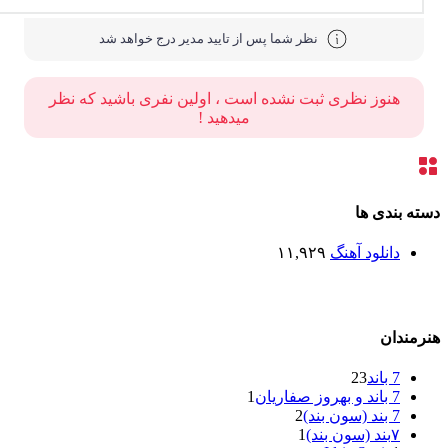
نظر شما پس از تایید مدیر درج خواهد شد
هنوز نظری ثبت نشده است ، اولین نفری باشید که نظر
میدهید !
ته بندی ها
دانلود آهنگ
۱۱,۹۲۹
رمندان
7 باند
23
7 باند و بهروز صفاریان
1
7 بند (سون بند)
2
۷بند (سون بند)
1