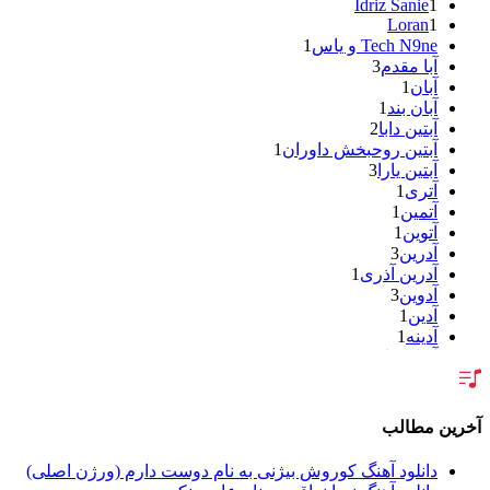
Idriz Sanie
1
Loran
1
Tech N9ne و یاس
1
آبا مقدم
3
آبان
1
آبان بند
1
آبتین دابا
2
آبتین روحبخش داوران
1
آبتین یارا
3
آتری
1
آتمین
1
آتوین
1
آدرین
3
آدرین آذری
1
آدوین
3
آدین
1
آدینه
1
آر اس اچ
1
آراد
2
آراد شاک
1
آراد عباسی
3
رین مطالب
آراز
5
آراز آرا
1
دانلود آهنگ کوروش بیژنی به نام دوست دارم (ورژن اصلی)
آراز المان
2