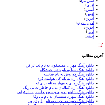
آبتین یارا
3
آتری
1
آتمین
1
آتوین
1
آدرین
3
آدرین آذری
1
آدوین
3
آدین
1
آدینه
1
آر اس اچ
1
آراد
2
آراد شاک
1
آراد عباسی
3
آخرین مطالب
آراز
5
آراز آرا
1
دانلود آهنگ مهران مصطفوی به نام لب تر کن
آراز المان
2
دانلود آهنگ سیا به نام دختر خوشگله
آراز نصیری
1
دانلود آهنگ کوروش به نام فیانسه
آراکو
1
دانلود آهنگ آراد به نام کی هواییت کرد
آراکوم
3
دانلود آهنگ پوری و مهیار به نام برای تو
آران
2
دانلود آهنگ آزاد کمالیان به نام خاطرات بی رنگ
آران براتی
1
دانلود آهنگ شاهین میری و سپهر خلسه به نام تراپی
آران براتی و ایمان حمیدی
1
دانلود آهنگ شهراد سیستان به نام بی وفا
آران، مُوِرس و وینتِرس
1
دانلود آهنگ حمید صالحیان به نام بیا بردار ببر
آرپژ
1