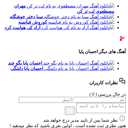
مهران
مصطفوی
لب تر کن
سیا
دختر خوشگله
کوروش
فیانسه
آراد
کی هواییت کرد
آهنگ های دیگر احسان پایا
احسان پایا
بگو چند
احسان پایا
دلتنگی
نظرات کاربران
در حال بررسی
( 0 )
نظر شما پس از تایید مدیر درج خواهد شد
هنوز نظری ثبت نشده است ، اولین نفری باشید که نظر میدهید !