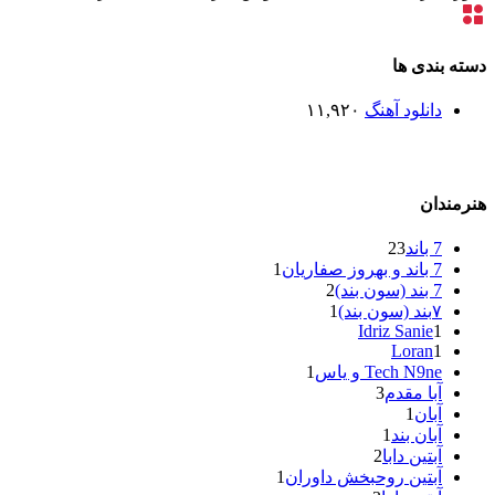
دسته بندی ها
دانلود آهنگ
۱۱,۹۲۰
هنرمندان
7 باند
23
7 باند و بهروز صفاریان
1
7 بند (سون بند)
2
۷بند (سون بند)
1
Idriz Sanie
1
Loran
1
Tech N9ne و یاس
1
آبا مقدم
3
آبان
1
آبان بند
1
آبتین دابا
2
آبتین روحبخش داوران
1