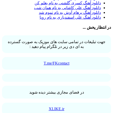
دانلود آهنگ کسری گلشنی به نام بغلم کن
آرش داوری
1
دانلود آهنگ علی کاشانی به نام همان شب
آرش رادان
1
دانلود آهنگ پرهام آوش به نام تموم شد
آرش رستمى
1
دانلود آهنگ علی اسفندیاری به نام رویا
آرش شعبانی
2
آرش عزیزی
1
در انتظار پخش ...
آرش عنقا
1
آرش فرخزاد
1
آرش فرخزاد نباتی
1
جهت تبلیغات در تمامی سایت های موزیک به صورت گسترده
آرش قیصر خواه
1
به ای دی زیر در تلگرام پیام دهید :
آرش قیصرخواه
2
آرش کریمی
2
آرش کسری
1
آرش کیهان
1
T.me/FKcontact
آرش گرایی
1
آرش معروفی
1
آرش یزدانی
1
آرش یوسفیان
1
آرشا
2
آرشا رادین
3
در فضای مجازی بیشتر دیده شوید
آرشام علی نژاد
1
آرشاه
1
آرشین
1
XLIKE.ir
آرکا علیزاده
1