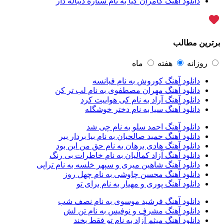
دانلود آهنگ کامران کیا به نام ستاره دنباله دار
آرتا
1
آرتا اسدی
1
آرتا و سارن
1
آرتام
1
برترین مطالب
آرتان گادلی
1
آرتبن بهادری
1
آرتين شاهوران
1
روزانه
هفته
ماه
آرتی
1
دانلود آهنگ کوروش به نام فیانسه
آرتین
1
دانلود آهنگ مهران مصطفوی به نام لب تر کن
آرتین بهادری
12
دانلود آهنگ آراد به نام کی هواییت کرد
آرتین سلیمانی
1
دانلود آهنگ سیا به نام دختر خوشگله
آردا
1
آرسام
1
دانلود آهنگ احمد سلو به نام چی شد
آرسام سالار
1
دانلود آهنگ حمید صالحیان به نام بیا بردار ببر
آرسین
2
دانلود آهنگ هادی برهان به نام حق من این بود
آرش AP
1
دانلود آهنگ آزاد کمالیان به نام خاطرات بی رنگ
آرش AP و مسیح
29
دانلود آهنگ شاهین میری و سپهر خلسه به نام تراپی
آرش آج
1
دانلود آهنگ محسن چاوشی به نام چهل روز
آرش آرام
1
دانلود آهنگ پوری و مهیار به نام برای تو
آرش ای پی
2
آرش تشکری
1
دانلود آهنگ فرشید موسوی به نام نصف شب
آرش جلالی و آقا فرا
1
دانلود آهنگ مشرف و نوفیس به نام تن لش
آرش حسینی
1
دانلود آهنگ میثم آزاد به نام تو فقط بخند
آرش خان احمدی
1