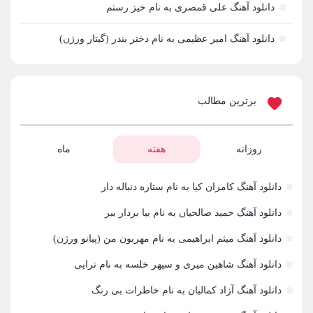
دانلود آهنگ علی قمصری به نام خیز رستم
آدینه
1
دانلود آهنگ امیر عظیمی به نام دختر بندر (گیتار ورژن)
آر اس اچ
1
آراد
2
برترین مطالب
آراد شاک
1
آراد عباسی
روزانه
هفته
ماه
3
آراز
5
دانلود آهنگ کامران کیا به نام ستاره دنباله دار
آراز آرا
1
دانلود آهنگ حمید صالحیان به نام بیا بردار ببر
دانلود آهنگ میثم ابراهیمی به نام مهربون من (پیانو ورژن)
آراز المان
2
دانلود آهنگ شاهین میری و سپهر خلسه به نام تراپی
آراز نصیری
1
دانلود آهنگ آزاد کمالیان به نام خاطرات بی رنگ
آراکو
1