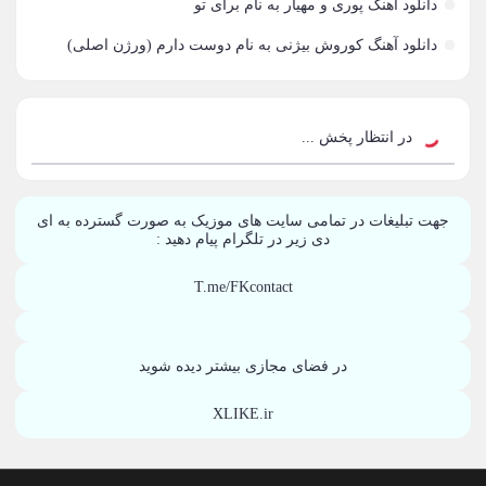
دانلود آهنگ پوری و مهیار به نام برای تو
آراکوم
3
دانلود آهنگ کوروش بیژنی به نام دوست دارم (ورژن اصلی)
آران
2
آران براتی
1
در انتظار پخش ...
آران براتی و ایمان حمیدی
1
جهت تبلیغات در تمامی سایت های موزیک به صورت گسترده به ای
آران، مُوِرس و وینتِرس
1
دی زیر در تلگرام پیام دهید :
آرپژ
1
T.me/FKcontact
آرتا
1
آرتا اسدی
در فضای مجازی بیشتر دیده شوید
1
آرتا و سارن
XLIKE.ir
1
آرتام
1