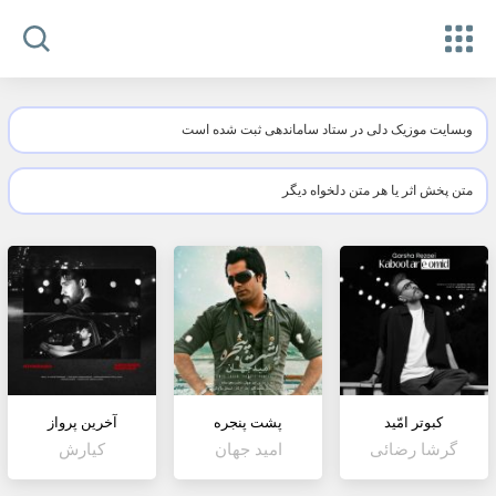
وبسایت موزیک دلی در ستاد ساماندهی ثبت شده است
متن پخش اثر یا هر متن دلخواه دیگر
کبوتر امّید
پشت پنجره
آخرین پرواز
گرشا رضائی
امید جهان
کیارش