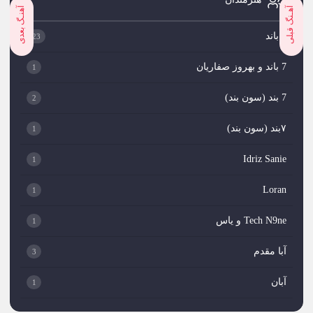
آهـنگ قبلی
آهنـگ بعدی
7 باند
23
7 باند و بهروز صفاریان
1
7 بند (سون بند)
2
۷بند (سون بند)
1
Idriz Sanie
1
Loran
1
Tech N9ne و یاس
1
آبا مقدم
3
آبان
1
آبان بند