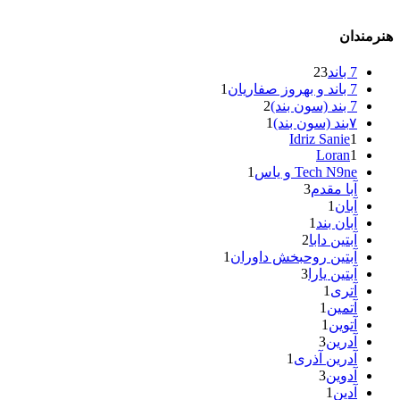
هنرمندان
7 باند
23
7 باند و بهروز صفاریان
1
7 بند (سون بند)
2
۷بند (سون بند)
1
Idriz Sanie
1
Loran
1
Tech N9ne و یاس
1
آبا مقدم
3
آبان
1
آبان بند
1
آبتین دابا
2
آبتین روحبخش داوران
1
آبتین یارا
3
آتری
1
آتمین
1
آتوین
1
آدرین
3
آدرین آذری
1
آدوین
3
آدین
1