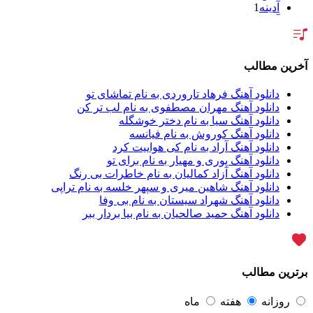
آدینه
1
آر اس اچ
1
آراد
2
آراد شاک
1
آراد عباسی
3
آخرین مطالب
آراز
5
آراز آرا
1
دانلود آهنگ فرهاد تاروردی به نام تماشای تو
آراز المان
2
دانلود آهنگ مهران مصطفوی به نام لب تر کن
آراز نصیری
1
دانلود آهنگ سیا به نام دختر خوشگله
آراکو
1
دانلود آهنگ کوروش به نام فیانسه
آراکوم
3
دانلود آهنگ آراد به نام کی هواییت کرد
آران
2
دانلود آهنگ پوری و مهیار به نام برای تو
آران براتی
1
دانلود آهنگ آزاد کمالیان به نام خاطرات بی رنگ
آران براتی و ایمان حمیدی
1
دانلود آهنگ شاهین میری و سپهر خلسه به نام تراپی
آران، مُوِرس و وینتِرس
1
دانلود آهنگ شهراد سیستان به نام بی وفا
آرپژ
1
دانلود آهنگ حمید صالحیان به نام بیا بردار ببر
آرتا
1
آرتا اسدی
1
آرتا و سارن
1
آرتام
1
برترین مطالب
آرتان گادلی
1
آرتبن بهادری
1
آرتين شاهوران
1
روزانه
هفته
ماه
آرتی
1