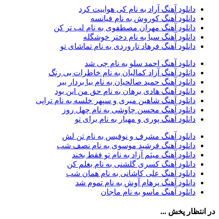
دانلود آهنگ آراد به نام کی هواییت کرد
آرتین
1
دانلود آهنگ کوروش به نام فیانسه
آرتین بهادری
12
دانلود آهنگ مهران مصطفوی به نام لب تر کن
آرتین سلیمانی
1
دانلود آهنگ سیا به نام دختر خوشگله
آردا
1
دانلود آهنگ فرهاد تاروردی به نام تماشای تو
آرسام
1
آرسام سالار
1
دانلود آهنگ احمد سلو به نام چی شد
آرسین
2
دانلود آهنگ آزاد کمالیان به نام خاطرات بی رنگ
آرش AP
1
دانلود آهنگ حمید صالحیان به نام بیا بردار ببر
آرش AP و مسیح
29
دانلود آهنگ هادی برهان به نام حق من این بود
آرش آج
1
دانلود آهنگ شاهین میری و سپهر خلسه به نام تراپی
آرش آرام
1
دانلود آهنگ محسن چاوشی به نام چهل روز
آرش ای پی
2
دانلود آهنگ پوری و مهیار به نام برای تو
آرش تشکری
1
آرش جلالی و آقا فرا
1
دانلود آهنگ مشرف و نوفیس به نام تن لش
آرش حسینی
1
دانلود آهنگ فرشید موسوی به نام نصف شب
آرش خان احمدی
1
دانلود آهنگ میثم آزاد به نام تو فقط بخند
آرش داوری
1
دانلود آهنگ کسری گلشنی به نام بغلم کن
آرش رادان
1
دانلود آهنگ علی کاشانی به نام همان شب
آرش رستمى
1
دانلود آهنگ پرهام آوش به نام تموم شد
آرش شعبانی
2
دانلود آهنگ ماسو به نام ماجان
آرش عزیزی
1
آرش عنقا
1
در انتظار پخش ...
آرش فرخزاد
1