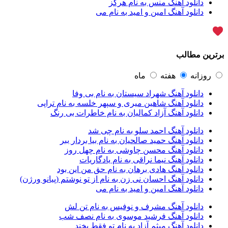
دانلود آهنگ منس به نام هرگز
آرپژ
1
دانلود آهنگ امین و امید به نام می
آرتا
1
آرتا اسدی
1
آرتا و سارن
1
آرتام
1
برترین مطالب
آرتان گادلی
1
آرتبن بهادری
1
آرتين شاهوران
1
روزانه
هفته
ماه
آرتی
1
دانلود آهنگ شهراد سیستان به نام بی وفا
آرتین
1
دانلود آهنگ شاهین میری و سپهر خلسه به نام تراپی
آرتین بهادری
12
دانلود آهنگ آزاد کمالیان به نام خاطرات بی رنگ
آرتین سلیمانی
1
آردا
1
دانلود آهنگ احمد سلو به نام چی شد
آرسام
1
دانلود آهنگ حمید صالحیان به نام بیا بردار ببر
آرسام سالار
1
دانلود آهنگ محسن چاوشی به نام چهل روز
آرسین
2
دانلود آهنگ نیما نراقی به نام یادگاریات
آرش AP
1
دانلود آهنگ هادی برهان به نام حق من این بود
آرش AP و مسیح
29
دانلود آهنگ احسان نی زن به نام از تو نوشتم (پیانو ورژن)
آرش آج
1
دانلود آهنگ امین و امید به نام می
آرش آرام
1
آرش ای پی
2
دانلود آهنگ مشرف و نوفیس به نام تن لش
آرش تشکری
1
دانلود آهنگ فرشید موسوی به نام نصف شب
آرش جلالی و آقا فرا
1
دانلود آهنگ میثم آزاد به نام تو فقط بخند