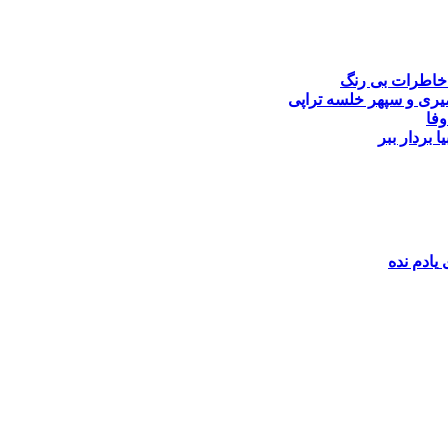
خاطرات بی رنگ
یری و سپهر خلسه
تراپی
وفا
یا بردار ببر
یادم نده