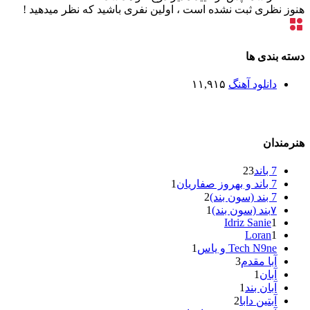
هنوز نظری ثبت نشده است ، اولین نفری باشید که نظر میدهید !
دسته بندی ها
دانلود آهنگ
۱۱,۹۱۵
هنرمندان
7 باند
23
7 باند و بهروز صفاریان
1
7 بند (سون بند)
2
۷بند (سون بند)
1
Idriz Sanie
1
Loran
1
Tech N9ne و یاس
1
آبا مقدم
3
آبان
1
آبان بند
1
آبتین دابا
2