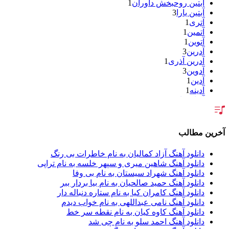
آبتین روحبخش داوران
1
آبتین یارا
3
آتری
1
آتمین
1
آتوین
1
آدرین
3
آدرین آذری
1
آدوین
3
آدین
1
آدینه
1
آر اس اچ
1
آراد
1
آراد شاک
1
آراد عباسی
3
آخرین مطالب
آراز
5
آراز آرا
1
دانلود آهنگ آزاد کمالیان به نام خاطرات بی رنگ
آراز المان
2
دانلود آهنگ شاهین میری و سپهر خلسه به نام تراپی
آراز نصیری
1
دانلود آهنگ شهراد سیستان به نام بی وفا
آراکو
1
دانلود آهنگ حمید صالحیان به نام بیا بردار ببر
آراکوم
3
دانلود آهنگ کامران کیا به نام ستاره دنباله دار
آران
2
دانلود آهنگ نامی عبداللهی به نام خواب دیدم
آران براتی
1
دانلود آهنگ کاوه کیان به نام نقطه سر خط
آران براتی و ایمان حمیدی
1
دانلود آهنگ احمد سلو به نام چی شد
آران، مُوِرس و وینتِرس
1