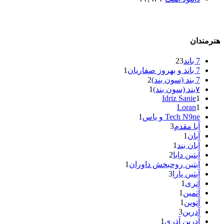
هنرمندان
7 باند
23
7 باند و بهروز صفاریان
1
7 بند (سون بند)
2
۷بند (سون بند)
1
Idriz Sanie
1
Loran
1
Tech N9ne و یاس
1
آبا مقدم
3
آبان
1
آبان بند
1
آبتین دابا
2
آبتین روحبخش داوران
1
آبتین یارا
3
آتری
1
آتمین
1
آتوین
1
آدرین
3
آدرین آذری
1