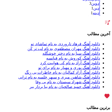
آدوین
3
آدین
1
آدینه
1
آر اس اچ
1
آراد
2
آراد شاک
1
آراد عباسی
3
آخرین مطالب
آراز
5
آراز آرا
1
دانلود آهنگ فرهاد تاروردی به نام تماشای تو
آراز المان
2
دانلود آهنگ مهران مصطفوی به نام لب تر کن
آراز نصیری
1
دانلود آهنگ سیا به نام دختر خوشگله
آراکو
1
دانلود آهنگ کوروش به نام فیانسه
آراکوم
3
دانلود آهنگ آراد به نام کی هواییت کرد
آران
2
دانلود آهنگ پوری و مهیار به نام برای تو
آران براتی
1
دانلود آهنگ آزاد کمالیان به نام خاطرات بی رنگ
آران براتی و ایمان حمیدی
1
دانلود آهنگ شاهین میری و سپهر خلسه به نام تراپی
آران، مُوِرس و وینتِرس
1
دانلود آهنگ شهراد سیستان به نام بی وفا
آرپژ
1
دانلود آهنگ حمید صالحیان به نام بیا بردار ببر
آرتا
1
آرتا اسدی
1
آرتا و سارن
1
آرتام
1
برترین مطالب
آرتان گادلی
1