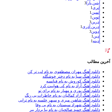
آبتین یارا
3
آتری
1
آتمین
1
آتوین
1
آدرین
3
آدرین آذری
1
آدوین
3
آدین
1
آدینه
1
آر اس اچ
1
آراد
2
آراد شاک
1
آراد عباسی
3
رین مطالب
آراز
5
آراز آرا
1
دانلود آهنگ مهران مصطفوی به نام لب تر کن
آراز المان
2
دانلود آهنگ سیا به نام دختر خوشگله
آراز نصیری
1
دانلود آهنگ کوروش به نام فیانسه
آراکو
1
دانلود آهنگ آراد به نام کی هواییت کرد
آراکوم
3
دانلود آهنگ پوری و مهیار به نام برای تو
آران
2
دانلود آهنگ آزاد کمالیان به نام خاطرات بی رنگ
آران براتی
1
دانلود آهنگ شاهین میری و سپهر خلسه به نام تراپی
آران براتی و ایمان حمیدی
1
دانلود آهنگ شهراد سیستان به نام بی وفا
آران، مُوِرس و وینتِرس
1
دانلود آهنگ حمید صالحیان به نام بیا بردار ببر