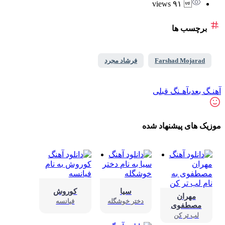
 ۹۱ views
برچسب ها
Farshad Mojarad
فرشاد مجرد
ـگ بعدی
آهـنگ قبلی
زیک های پیشنهاد شده
سیا
کوروش
مهران
دختر خوشگله
فیانسه
مصطفوی
لب تر کن