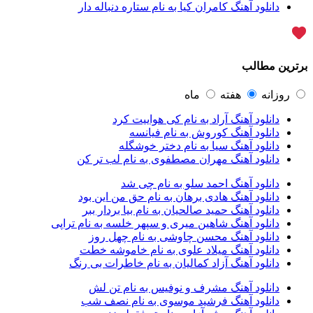
آرپژ
1
دانلود آهنگ کامران کیا به نام ستاره دنباله دار
آرتا
1
آرتا اسدی
1
آرتا و سارن
1
آرتام
1
ترین مطالب
آرتان گادلی
1
آرتبن بهادری
1
آرتين شاهوران
1
روزانه
هفته
ماه
آرتی
1
دانلود آهنگ آراد به نام کی هواییت کرد
آرتین
1
دانلود آهنگ کوروش به نام فیانسه
آرتین بهادری
12
دانلود آهنگ سیا به نام دختر خوشگله
آرتین سلیمانی
1
دانلود آهنگ مهران مصطفوی به نام لب تر کن
آردا
1
آرسام
1
دانلود آهنگ احمد سلو به نام چی شد
آرسام سالار
1
دانلود آهنگ هادی برهان به نام حق من این بود
آرسین
2
دانلود آهنگ حمید صالحیان به نام بیا بردار ببر
آرش AP
1
دانلود آهنگ شاهین میری و سپهر خلسه به نام تراپی
آرش AP و مسیح
29
دانلود آهنگ محسن چاوشی به نام چهل روز
آرش آج
1
دانلود آهنگ میلاد علوی به نام خاموشه خطت
آرش آرام
1
دانلود آهنگ آزاد کمالیان به نام خاطرات بی رنگ
آرش ای پی
2
آرش تشکری
1
دانلود آهنگ مشرف و نوفیس به نام تن لش
آرش جلالی و آقا فرا
1
دانلود آهنگ فرشید موسوی به نام نصف شب
آرش حسینی
1