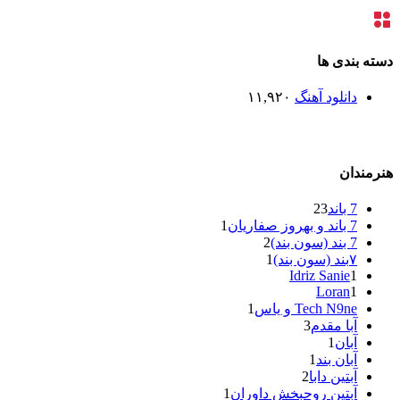
ته بندی ها
دانلود آهنگ
۱۱,۹۲۰
رمندان
7 باند
23
7 باند و بهروز صفاریان
1
7 بند (سون بند)
2
۷بند (سون بند)
1
Idriz Sanie
1
Loran
1
Tech N9ne و یاس
1
آبا مقدم
3
آبان
1
آبان بند
1
آبتین دابا
2
آبتین روحبخش داوران
1