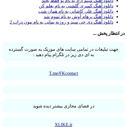
دانلود آهنگ میثم آزاد به نام تو فقط بخند
آرش خان احمدی
1
دانلود آهنگ کسری گلشنی به نام بغلم کن
آرش داوری
1
دانلود آهنگ علی کاشانی به نام همان شب
آرش رادان
1
دانلود آهنگ پرهام آوش به نام تموم شد
آرش رستمى
1
دانلود آهنگ دی جی سید و روزبه بمانی به نام مون دراپ 2
آرش شعبانی
2
آرش عزیزی
1
انتظار پخش ...
آرش عنقا
1
آرش فرخزاد
1
آرش فرخزاد نباتی
1
جهت تبلیغات در تمامی سایت های موزیک به صورت گسترده
آرش قیصر خواه
1
به ای دی زیر در تلگرام پیام دهید :
آرش قیصرخواه
2
آرش کریمی
2
آرش کسری
1
آرش کیهان
1
T.me/FKcontact
آرش گرایی
1
آرش معروفی
1
آرش یزدانی
1
آرش یوسفیان
1
آرشا
2
آرشا رادین
3
در فضای مجازی بیشتر دیده شوید
آرشام علی نژاد
1
آرشاه
1
آرشین
1
XLIKE.ir
آرکا علیزاده
1