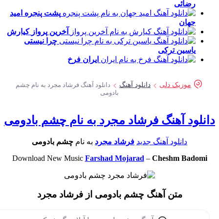
رضائی
پشت پنجره
امید
جهان
آخرین پرواز
کیارش
چرا نیستی
یاسین ترکی
ایران
فرخ
موزیک دلی
دانلود آهنگ
دانلود آهنگ فرشاد مجرد به نام چشم
بادومی
نلود آهنگ فرشاد مجرد به نام چشم بادومی
دانلود آهنگ جدید
فرشاد مجرد
به نام
چشم بادومی
Download New Music
Farshad Mojarad
–
Cheshm Badomi
متن آهنگ چشم بادومی از فرشاد مجرد