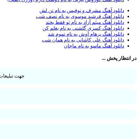
آرش حسینی
1
آرش خان احمدی
1
دانلود آهنگ مشرف و نوفیس به نام تن لش
آرش داوری
1
دانلود آهنگ فرشید موسوی به نام نصف شب
آرش رادان
1
دانلود آهنگ میثم آزاد به نام تو فقط بخند
آرش رستمى
1
دانلود آهنگ کسری گلشنی به نام بغلم کن
آرش شعبانی
2
دانلود آهنگ پرهام آوش به نام تموم شد
آرش عزیزی
1
دانلود آهنگ علی کاشانی به نام همان شب
آرش عنقا
1
دانلود آهنگ ماسو به نام ماجان
آرش فرخزاد
1
آرش فرخزاد نباتی
1
در انتظار پخش ...
آرش قیصر خواه
1
آرش قیصرخواه
2
آرش کریمی
2
جهت تبلیغات 
آرش کسری
1
آرش کیهان
1
آرش گرایی
1
آرش معروفی
1
آرش یزدانی
1
آرش یوسفیان
1
آرشا
2
آرشا رادین
3
آرشام علی نژاد
1
آرشاه
1
آرشین
1