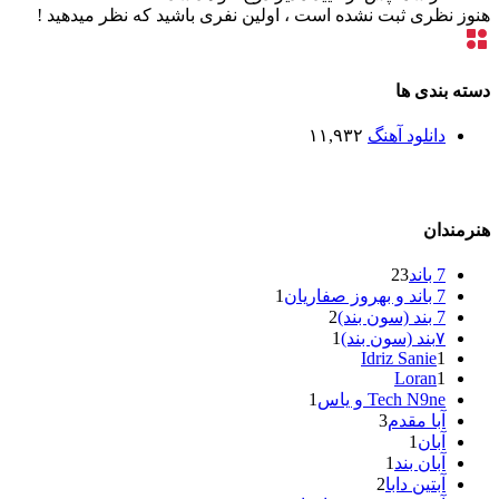
هنوز نظری ثبت نشده است ، اولین نفری باشید که نظر میدهید !
دسته بندی ها
دانلود آهنگ
۱۱,۹۳۲
هنرمندان
7 باند
23
7 باند و بهروز صفاریان
1
7 بند (سون بند)
2
۷بند (سون بند)
1
Idriz Sanie
1
Loran
1
Tech N9ne و یاس
1
آبا مقدم
3
آبان
1
آبان بند
1
آبتین دابا
2