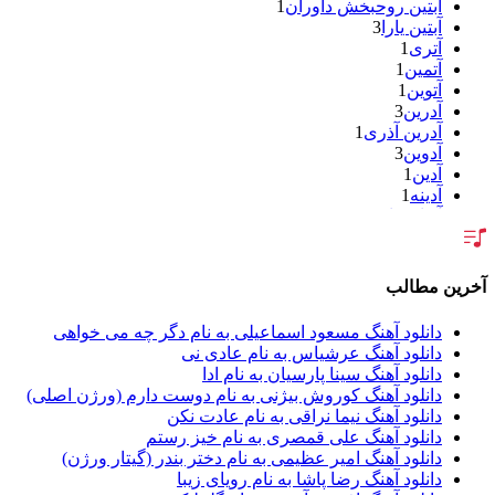
آبتین روحبخش داوران
1
آبتین یارا
3
آتری
1
آتمین
1
آتوین
1
آدرین
3
آدرین آذری
1
آدوین
3
آدین
1
آدینه
1
آر اس اچ
1
آراد
2
آراد شاک
1
آراد عباسی
3
آخرین مطالب
آراز
5
آراز آرا
1
دانلود آهنگ مسعود اسماعیلی به نام دگر چه می خواهی
آراز المان
2
دانلود آهنگ عرشیاس به نام عادی نی
آراز نصیری
1
دانلود آهنگ سینا پارسیان به نام ادا
آراکو
1
دانلود آهنگ کوروش بیژنی به نام دوست دارم (ورژن اصلی)
آراکوم
3
دانلود آهنگ نیما نراقی به نام عادت نکن
آران
2
دانلود آهنگ علی قمصری به نام خیز رستم
آران براتی
1
دانلود آهنگ امیر عظیمی به نام دختر بندر (گیتار ورژن)
آران براتی و ایمان حمیدی
1
دانلود آهنگ رضا پاشا به نام رویای زیبا
آران، مُوِرس و وینتِرس
1