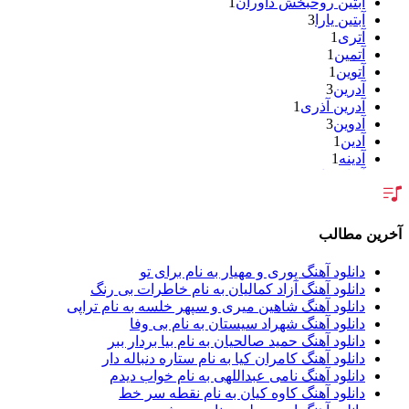
آبتین روحبخش داوران
1
آبتین یارا
3
آتری
1
آتمین
1
آتوین
1
آدرین
3
آدرین آذری
1
آدوین
3
آدین
1
آدینه
1
آر اس اچ
1
آراد
1
آراد شاک
1
آراد عباسی
3
آخرین مطالب
آراز
5
آراز آرا
1
دانلود آهنگ پوری و مهیار به نام برای تو
آراز المان
2
دانلود آهنگ آزاد کمالیان به نام خاطرات بی رنگ
آراز نصیری
1
دانلود آهنگ شاهین میری و سپهر خلسه به نام تراپی
آراکو
1
دانلود آهنگ شهراد سیستان به نام بی وفا
آراکوم
3
دانلود آهنگ حمید صالحیان به نام بیا بردار ببر
آران
2
دانلود آهنگ کامران کیا به نام ستاره دنباله دار
آران براتی
1
دانلود آهنگ نامی عبداللهی به نام خواب دیدم
آران براتی و ایمان حمیدی
1
دانلود آهنگ کاوه کیان به نام نقطه سر خط
آران، مُوِرس و وینتِرس
1