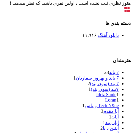
هنوز نظری ثبت نشده است ، اولین نفری باشید که نظر میدهید !
دسته بندی ها
دانلود آهنگ
۱۱,۹۱۶
هنرمندان
7 باند
23
7 باند و بهروز صفاریان
1
7 بند (سون بند)
2
۷بند (سون بند)
1
Idriz Sanie
1
Loran
1
Tech N9ne و یاس
1
آبا مقدم
3
آبان
1
آبان بند
1
آبتین دابا
2