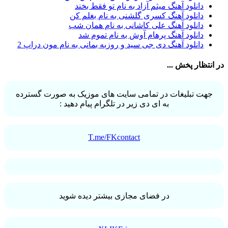
دانلود آهنگ میثم آزاد به نام تو فقط بخند
آرش خان احمدی
1
دانلود آهنگ کسری گلشنی به نام بغلم کن
آرش داوری
1
دانلود آهنگ علی کاشانی به نام همان شب
آرش رادان
1
دانلود آهنگ پرهام آوش به نام تموم شد
آرش رستمى
1
دانلود آهنگ دی جی سید و روزبه بمانی به نام مون دراپ 2
آرش شعبانی
2
آرش عزیزی
1
در انتظار پخش ...
آرش عنقا
1
آرش فرخزاد
1
آرش فرخزاد نباتی
1
جهت تبلیغات در تمامی سایت های موزیک به صورت گسترده
آرش قیصر خواه
1
به ای دی زیر در تلگرام پیام دهید :
آرش قیصرخواه
2
آرش کریمی
2
آرش کسری
1
آرش کیهان
1
T.me/FKcontact
آرش گرایی
1
آرش معروفی
1
آرش یزدانی
1
آرش یوسفیان
1
آرشا
2
آرشا رادین
3
در فضای مجازی بیشتر دیده شوید
آرشام علی نژاد
1
آرشاه
1
آرشین
1