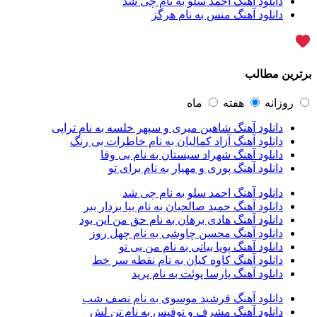
دانلود آهنگ احمد سلو به نام چی شد
آرپژ
1
دانلود آهنگ منس به نام هرگز
آرتا
1
آرتا اسدی
1
آرتا و سارن
1
آرتام
1
برترین مطالب
آرتان گادلی
1
آرتبن بهادری
1
آرتين شاهوران
1
روزانه
هفته
ماه
آرتی
1
دانلود آهنگ شاهین میری و سپهر خلسه به نام تراپی
آرتین
1
دانلود آهنگ آزاد کمالیان به نام خاطرات بی رنگ
آرتین بهادری
12
دانلود آهنگ شهراد سیستان به نام بی وفا
آرتین سلیمانی
1
دانلود آهنگ پوری و مهیار به نام برای تو
آردا
1
آرسام
1
دانلود آهنگ احمد سلو به نام چی شد
آرسام سالار
1
دانلود آهنگ حمید صالحیان به نام بیا بردار ببر
آرسین
2
دانلود آهنگ هادی برهان به نام حق من این بود
آرش AP
1
دانلود آهنگ محسن چاوشی به نام چهل روز
آرش AP و مسیح
29
دانلود آهنگ پویا بیاتی به نام من بی تو
آرش آج
1
دانلود آهنگ کاوه کیان به نام نقطه سر خط
آرش آرام
1
دانلود آهنگ پارسا پوئت به نام پرید
آرش ای پی
2
آرش تشکری
1
دانلود آهنگ فرشید موسوی به نام نصف شب
آرش جلالی و آقا فرا
1
دانلود آهنگ مشرف و نوفیس به نام تن لش
آرش حسینی
1