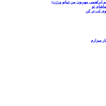
م ابراهیمی
مهربون من (پیانو ورژن)
ماشای تو
وی
لب تر کن
ار میزارم