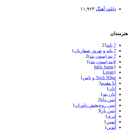
دانلود آهنگ
۱۱,۹۲۳
هنرمندان
7 باند
23
7 باند و بهروز صفاریان
1
7 بند (سون بند)
2
۷بند (سون بند)
1
Idriz Sanie
1
Loran
1
Tech N9ne و یاس
1
آبا مقدم
3
آبان
1
آبان بند
1
آبتین دابا
2
آبتین روحبخش داوران
1
آبتین یارا
3
آتری
1
آتمین
1
آتوین
1