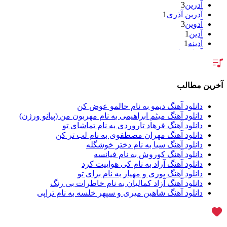
آدرین
3
آدرین آذری
1
آدوین
3
آدین
1
آدینه
1
آر اس اچ
1
آراد
2
آراد شاک
1
آراد عباسی
3
آخرین مطالب
آراز
5
آراز آرا
1
دانلود آهنگ دیمو به نام حالمو عوض کن
آراز المان
2
دانلود آهنگ میثم ابراهیمی به نام مهربون من (پیانو ورژن)
آراز نصیری
1
دانلود آهنگ فرهاد تاروردی به نام تماشای تو
آراکو
1
دانلود آهنگ مهران مصطفوی به نام لب تر کن
آراکوم
3
دانلود آهنگ سیا به نام دختر خوشگله
آران
2
دانلود آهنگ کوروش به نام فیانسه
آران براتی
1
دانلود آهنگ آراد به نام کی هواییت کرد
آران براتی و ایمان حمیدی
1
دانلود آهنگ پوری و مهیار به نام برای تو
آران، مُوِرس و وینتِرس
1
دانلود آهنگ آزاد کمالیان به نام خاطرات بی رنگ
آرپژ
1
دانلود آهنگ شاهین میری و سپهر خلسه به نام تراپی
آرتا
1
آرتا اسدی
1
آرتا و سارن
1
آرتام
1