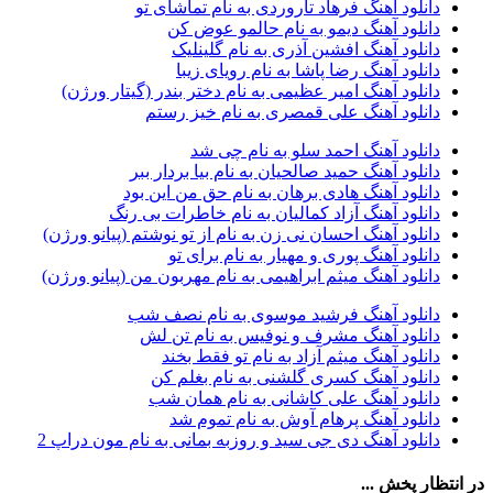
دانلود آهنگ فرهاد تاروردی به نام تماشای تو
آرتین بهادری
12
دانلود آهنگ دیمو به نام حالمو عوض کن
آرتین سلیمانی
1
دانلود آهنگ افشین آذری به نام گلینلیک
آردا
1
دانلود آهنگ رضا پاشا به نام رویای زیبا
آرسام
1
دانلود آهنگ امیر عظیمی به نام دختر بندر (گیتار ورژن)
آرسام سالار
1
دانلود آهنگ علی قمصری به نام خیز رستم
آرسین
2
آرش AP
1
دانلود آهنگ احمد سلو به نام چی شد
آرش AP و مسیح
29
دانلود آهنگ حمید صالحیان به نام بیا بردار ببر
آرش آج
1
دانلود آهنگ هادی برهان به نام حق من این بود
آرش آرام
1
دانلود آهنگ آزاد کمالیان به نام خاطرات بی رنگ
آرش ای پی
2
دانلود آهنگ احسان نی زن به نام از تو نوشتم (پیانو ورژن)
آرش تشکری
1
دانلود آهنگ پوری و مهیار به نام برای تو
آرش جلالی و آقا فرا
1
دانلود آهنگ میثم ابراهیمی به نام مهربون من (پیانو ورژن)
آرش حسینی
1
آرش خان احمدی
1
دانلود آهنگ فرشید موسوی به نام نصف شب
آرش داوری
1
دانلود آهنگ مشرف و نوفیس به نام تن لش
آرش رادان
1
دانلود آهنگ میثم آزاد به نام تو فقط بخند
آرش رستمى
1
دانلود آهنگ کسری گلشنی به نام بغلم کن
آرش شعبانی
2
دانلود آهنگ علی کاشانی به نام همان شب
آرش عزیزی
1
دانلود آهنگ پرهام آوش به نام تموم شد
آرش عنقا
1
دانلود آهنگ دی جی سید و روزبه بمانی به نام مون دراپ 2
آرش فرخزاد
1
آرش فرخزاد نباتی
1
در انتظار پخش ...
آرش قیصر خواه
1