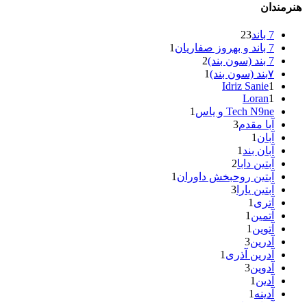
هنرمندان
7 باند
23
7 باند و بهروز صفاریان
1
7 بند (سون بند)
2
۷بند (سون بند)
1
Idriz Sanie
1
Loran
1
Tech N9ne و یاس
1
آبا مقدم
3
آبان
1
آبان بند
1
آبتین دابا
2
آبتین روحبخش داوران
1
آبتین یارا
3
آتری
1
آتمین
1
آتوین
1
آدرین
3
آدرین آذری
1
آدوین
3
آدین
1
آدینه
1
آر اس اچ
1