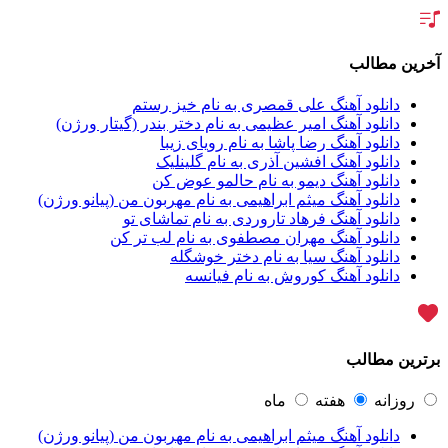
آراد
2
آراد شاک
1
آراد عباسی
3
آخرین مطالب
آراز
5
آراز آرا
1
دانلود آهنگ علی قمصری به نام خیز رستم
آراز المان
2
دانلود آهنگ امیر عظیمی به نام دختر بندر (گیتار ورژن)
آراز نصیری
1
دانلود آهنگ رضا پاشا به نام رویای زیبا
آراکو
1
دانلود آهنگ افشین آذری به نام گلینلیک
آراکوم
3
دانلود آهنگ دیمو به نام حالمو عوض کن
آران
2
دانلود آهنگ میثم ابراهیمی به نام مهربون من (پیانو ورژن)
آران براتی
1
دانلود آهنگ فرهاد تاروردی به نام تماشای تو
آران براتی و ایمان حمیدی
1
دانلود آهنگ مهران مصطفوی به نام لب تر کن
آران، مُوِرس و وینتِرس
1
دانلود آهنگ سیا به نام دختر خوشگله
آرپژ
1
دانلود آهنگ کوروش به نام فیانسه
آرتا
1
آرتا اسدی
1
آرتا و سارن
1
آرتام
1
برترین مطالب
آرتان گادلی
1
آرتبن بهادری
1
آرتين شاهوران
1
روزانه
هفته
ماه
آرتی
1
دانلود آهنگ میثم ابراهیمی به نام مهربون من (پیانو ورژن)
آرتین
1