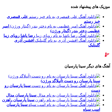
موزیک های پیشنهاد شده
علی قمصری
خیز رستم
امیر
عظیمی
دختر بندر (گیتار ورژن)
رضا پاشا
رویای زیبا
افشین آذری
گلینلیک
آهنگ های دیگر سینا پارسیان
سینا پارسیان
رو دست (آنپلاگد ورژن)
سینا پارسیان
رو
دست
سینا پارسیان
مدال
سینا پارسیان
راهزن
سینا پارسیان
اسب سیاه