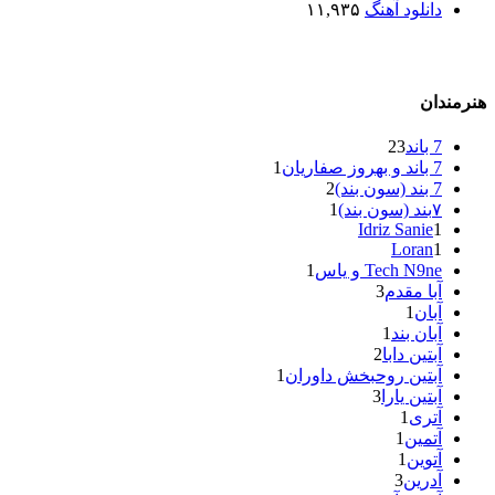
دانلود آهنگ
۱۱,۹۳۵
هنرمندان
7 باند
23
7 باند و بهروز صفاریان
1
7 بند (سون بند)
2
۷بند (سون بند)
1
Idriz Sanie
1
Loran
1
Tech N9ne و یاس
1
آبا مقدم
3
آبان
1
آبان بند
1
آبتین دابا
2
آبتین روحبخش داوران
1
آبتین یارا
3
آتری
1
آتمین
1
آتوین
1
آدرین
3