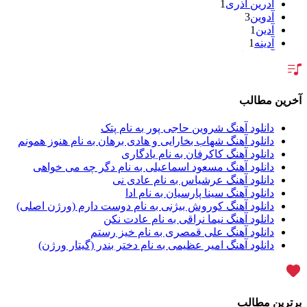
آدرین آذری
1
آدوین
3
آدین
1
آدینه
1
آر اس اچ
1
آراد
2
آراد شاک
1
آراد عباسی
3
آخرین مطالب
آراز
5
آراز آرا
1
دانلود آهنگ شروین حاجی پور به نام پتک
آراز المان
2
دانلود آهنگ شهاب بخارایی و هادی برهان به نام هنوز همونم
آراز نصیری
1
دانلود آهنگ کاکرفان به نام یادگاری
آراکو
1
دانلود آهنگ مسعود اسماعیلی به نام دگر چه می خواهی
آراکوم
3
دانلود آهنگ عرشیاس به نام عادی نی
آران
2
دانلود آهنگ سینا پارسیان به نام ادا
آران براتی
1
دانلود آهنگ کوروش بیژنی به نام دوست دارم (ورژن اصلی)
آران براتی و ایمان حمیدی
1
دانلود آهنگ نیما نراقی به نام عادت نکن
آران، مُوِرس و وینتِرس
1
دانلود آهنگ علی قمصری به نام خیز رستم
آرپژ
1
دانلود آهنگ امیر عظیمی به نام دختر بندر (گیتار ورژن)
آرتا
1
آرتا اسدی
1
آرتا و سارن
1
آرتام
1
برترین مطالب
آرتان گادلی
1