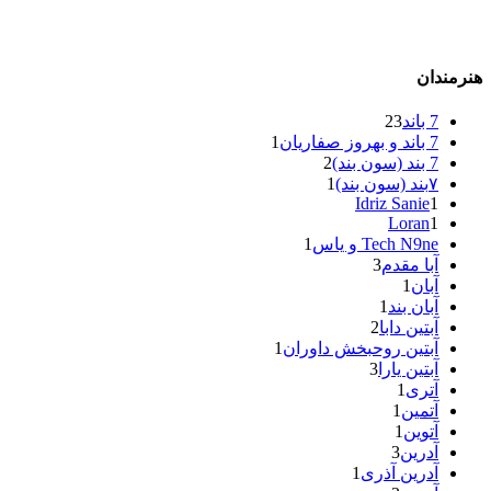
هنرمندان
7 باند
23
7 باند و بهروز صفاریان
1
7 بند (سون بند)
2
۷بند (سون بند)
1
Idriz Sanie
1
Loran
1
Tech N9ne و یاس
1
آبا مقدم
3
آبان
1
آبان بند
1
آبتین دابا
2
آبتین روحبخش داوران
1
آبتین یارا
3
آتری
1
آتمین
1
آتوین
1
آدرین
3
آدرین آذری
1