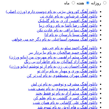
آرتين شاهوران
1
روزانه
هفته
ماه
آرتی
1
دانلود آهنگ کوروش بیژنی به نام دوست دارم (ورژن اصلی)
آرتین
1
دانلود آهنگ عرشیاس به نام عادی نی
آرتین بهادری
12
دانلود آهنگ افشین آذری به نام گلینلیک
آرتین سلیمانی
1
دانلود آهنگ رضا پاشا به نام رویای زیبا
آردا
1
دانلود آهنگ نیما نراقی به نام عادت نکن
آرسام
1
دانلود آهنگ سینا پارسیان به نام ادا
آرسام سالار
1
دانلود آهنگ مسعود اسماعیلی به نام دگر چه می خواهی
آرسین
2
آرش AP
1
دانلود آهنگ احمد سلو به نام چی شد
آرش AP و مسیح
29
دانلود آهنگ حمید صالحیان به نام بیا بردار ببر
آرش آج
1
دانلود آهنگ میثم ابراهیمی به نام مهربون من (پیانو ورژن)
آرش آرام
1
دانلود آهنگ آزاد کمالیان به نام خاطرات بی رنگ
آرش ای پی
2
دانلود آهنگ احسان نی زن به نام از تو نوشتم (پیانو ورژن)
آرش تشکری
1
دانلود آهنگ پوری و مهیار به نام برای تو
آرش جلالی و آقا فرا
1
دانلود آهنگ مهران مصطفوی به نام لب تر کن
آرش حسینی
1
آرش خان احمدی
1
دانلود آهنگ مشرف و نوفیس به نام تن لش
آرش داوری
1
دانلود آهنگ فرشید موسوی به نام نصف شب
آرش رادان
1
دانلود آهنگ میثم آزاد به نام تو فقط بخند
آرش رستمى
1
دانلود آهنگ کسری گلشنی به نام بغلم کن
آرش شعبانی
2
دانلود آهنگ علی کاشانی به نام همان شب
آرش عزیزی
1
دانلود آهنگ پرهام آوش به نام تموم شد
آرش عنقا
1