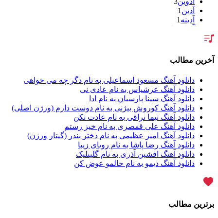
آدوین
3
آدین
1
آدینه
1
آر اس اچ
1
آراد
2
آراد شاک
1
آراد عباسی
3
آخرین مطالب
آراز
5
آراز آرا
1
دانلود آهنگ مسعود اسماعیلی به نام دگر چه می خواهی
آراز المان
2
دانلود آهنگ عرشیاس به نام عادی نی
آراز نصیری
1
دانلود آهنگ سینا پارسیان به نام ادا
آراکو
1
دانلود آهنگ کوروش بیژنی به نام دوست دارم (ورژن اصلی)
آراکوم
3
دانلود آهنگ نیما نراقی به نام عادت نکن
آران
2
دانلود آهنگ علی قمصری به نام خیز رستم
آران براتی
1
دانلود آهنگ امیر عظیمی به نام دختر بندر (گیتار ورژن)
آران براتی و ایمان حمیدی
1
دانلود آهنگ رضا پاشا به نام رویای زیبا
آران، مُوِرس و وینتِرس
1
دانلود آهنگ افشین آذری به نام گلینلیک
آرپژ
1
دانلود آهنگ دیمو به نام حالمو عوض کن
آرتا
1
آرتا اسدی
1
آرتا و سارن
1
آرتام
1
برترین مطالب
آرتان گادلی
1
آرتبن بهادری
1