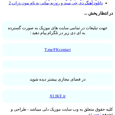
دانلود آهنگ دی جی سید و روزبه بمانی به نام مون دراپ 2
آرش فرخزاد
1
آرش فرخزاد نباتی
1
در انتظار پخش ...
آرش قیصر خواه
1
آرش قیصرخواه
2
آرش کریمی
2
جهت تبلیغات در تمامی سایت های موزیک به صورت گسترده
آرش کسری
1
به ای دی زیر در تلگرام پیام دهید :
آرش کیهان
1
آرش گرایی
1
آرش معروفی
1
آرش یزدانی
1
T.me/FKcontact
آرش یوسفیان
1
آرشا
2
آرشا رادین
3
آرشام علی نژاد
1
آرشاه
1
آرشین
1
در فضای مجازی بیشتر دیده شوید
آرکا علیزاده
1
آرکان حسینی
3
آرم
1
XLIKE.ir
آرما
1
آرمان
1
آرمان آوا
1
کلیه حقوق متعلق به وب سایت موزیک دلی میباشد - طراحی و
آرمان اسماعیلی
2
توسعه :
وین تم