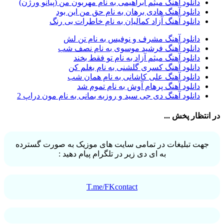
دانلود آهنگ میثم ابراهیمی به نام مهربون من (پیانو ورژن)
آرش تشکری
1
دانلود آهنگ هادی برهان به نام حق من این بود
آرش جلالی و آقا فرا
1
دانلود آهنگ آزاد کمالیان به نام خاطرات بی رنگ
آرش حسینی
1
آرش خان احمدی
1
دانلود آهنگ مشرف و نوفیس به نام تن لش
آرش داوری
1
دانلود آهنگ فرشید موسوی به نام نصف شب
آرش رادان
1
دانلود آهنگ میثم آزاد به نام تو فقط بخند
آرش رستمى
1
دانلود آهنگ کسری گلشنی به نام بغلم کن
آرش شعبانی
2
دانلود آهنگ علی کاشانی به نام همان شب
آرش عزیزی
1
دانلود آهنگ پرهام آوش به نام تموم شد
آرش عنقا
1
دانلود آهنگ دی جی سید و روزبه بمانی به نام مون دراپ 2
آرش فرخزاد
1
آرش فرخزاد نباتی
1
در انتظار پخش ...
آرش قیصر خواه
1
آرش قیصرخواه
2
آرش کریمی
2
جهت تبلیغات در تمامی سایت های موزیک به صورت گسترده
آرش کسری
1
به ای دی زیر در تلگرام پیام دهید :
آرش کیهان
1
آرش گرایی
1
آرش معروفی
1
آرش یزدانی
1
T.me/FKcontact
آرش یوسفیان
1
آرشا
2
آرشا رادین
3
آرشام علی نژاد
1