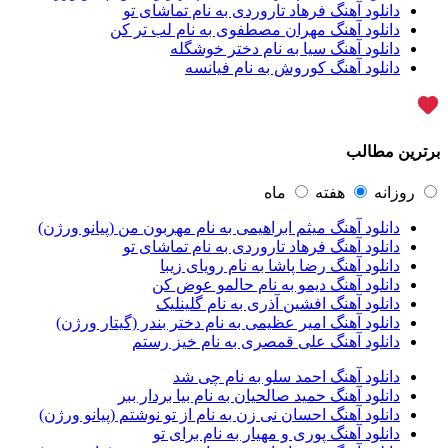
آران براتی
1
دانلود آهنگ فرهاد تاروردی به نام تماشای تو
آران براتی و ایمان حمیدی
1
دانلود آهنگ مهران مصطفوی به نام لب تر کن
آران، مُوِرس و وینتِرس
1
دانلود آهنگ سیا به نام دختر خوشگله
آرپژ
1
دانلود آهنگ کوروش به نام فیانسه
آرتا
1
آرتا اسدی
1
آرتا و سارن
1
آرتام
1
برترین مطالب
آرتان گادلی
1
آرتبن بهادری
1
آرتين شاهوران
1
روزانه
هفته
ماه
آرتی
1
دانلود آهنگ میثم ابراهیمی به نام مهربون من (پیانو ورژن)
آرتین
1
دانلود آهنگ فرهاد تاروردی به نام تماشای تو
آرتین بهادری
12
دانلود آهنگ رضا پاشا به نام رویای زیبا
آرتین سلیمانی
1
دانلود آهنگ دیمو به نام حالمو عوض کن
آردا
1
دانلود آهنگ افشین آذری به نام گلینلیک
آرسام
1
دانلود آهنگ امیر عظیمی به نام دختر بندر (گیتار ورژن)
آرسام سالار
1
دانلود آهنگ علی قمصری به نام خیز رستم
آرسین
2
آرش AP
1
دانلود آهنگ احمد سلو به نام چی شد
آرش AP و مسیح
29
دانلود آهنگ حمید صالحیان به نام بیا بردار ببر
آرش آج
1
دانلود آهنگ احسان نی زن به نام از تو نوشتم (پیانو ورژن)
آرش آرام
1
دانلود آهنگ پوری و مهیار به نام برای تو
آرش ای پی
2