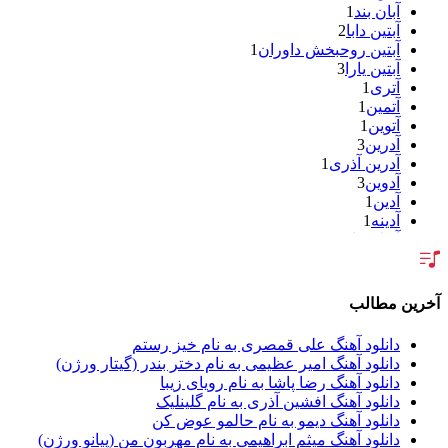
آبان بند
1
آبتین دابا
2
آبتین روحبخش داوران
1
آبتین یارا
3
آتری
1
آتمین
1
آتوین
1
آدرین
3
آدرین آذری
1
آدوین
3
آدین
1
آدینه
1
آر اس اچ
1
آراد
2
آراد شاک
1
آراد عباسی
3
آخرین مطالب
آراز
5
آراز آرا
1
دانلود آهنگ علی قمصری به نام خیز رستم
آراز المان
2
دانلود آهنگ امیر عظیمی به نام دختر بندر (گیتار ورژن)
آراز نصیری
1
دانلود آهنگ رضا پاشا به نام رویای زیبا
آراکو
1
دانلود آهنگ افشین آذری به نام گلینلیک
آراکوم
3
دانلود آهنگ دیمو به نام حالمو عوض کن
آران
2
دانلود آهنگ میثم ابراهیمی به نام مهربون من (پیانو ورژن)