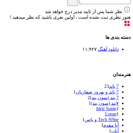
نظر شما پس از تایید مدیر درج خواهد شد
هنوز نظری ثبت نشده است ، اولین نفری باشید که نظر میدهید !
دسته بندی ها
دانلود آهنگ
۱۱,۹۲۷
هنرمندان
7 باند
23
7 باند و بهروز صفاریان
1
7 بند (سون بند)
2
۷بند (سون بند)
1
Idriz Sanie
1
Loran
1
Tech N9ne و یاس
1
آبا مقدم
3
آبان
1