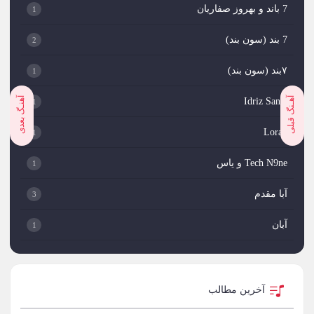
7 باند و بهروز صفاریان
1
7 بند (سون بند)
2
۷بند (سون بند)
1
آهـنگ قبلی
آهنـگ بعدی
Idriz Sanie
1
Loran
1
Tech N9ne و یاس
1
آبا مقدم
3
آبان
1
آبان بند
1
آبتین دابا
2
آخرین مطالب