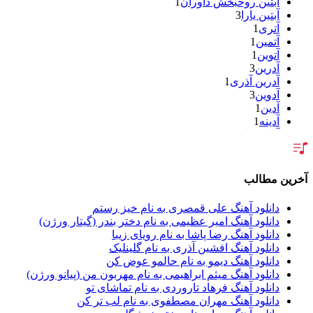
آبتین روحبخش داوران
1
آبتین یارا
3
آتری
1
آتمین
1
آتوین
1
آدرین
3
آدرین آذری
1
آدوین
3
آدین
1
آدینه
1
آر اس اچ
1
آراد
2
آراد شاک
1
آراد عباسی
3
آخرین مطالب
آراز
5
آراز آرا
1
دانلود آهنگ علی قمصری به نام خیز رستم
آراز المان
2
دانلود آهنگ امیر عظیمی به نام دختر بندر (گیتار ورژن)
آراز نصیری
1
دانلود آهنگ رضا پاشا به نام رویای زیبا
آراکو
1
دانلود آهنگ افشین آذری به نام گلینلیک
آراکوم
3
دانلود آهنگ دیمو به نام حالمو عوض کن
آران
2
دانلود آهنگ میثم ابراهیمی به نام مهربون من (پیانو ورژن)
آران براتی
1
دانلود آهنگ فرهاد تاروردی به نام تماشای تو
آران براتی و ایمان حمیدی
1
دانلود آهنگ مهران مصطفوی به نام لب تر کن
آران، مُوِرس و وینتِرس
1