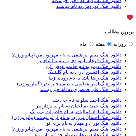
دانلود آهنگ سیا به نام دختر خوشگله
آرپژ
1
دانلود آهنگ کوروش به نام فیانسه
آرتا
1
آرتا اسدی
1
آرتا و سارن
1
آرتام
1
برترین مطالب
آرتان گادلی
1
آرتبن بهادری
1
آرتين شاهوران
1
روزانه
هفته
ماه
آرتی
1
دانلود آهنگ میثم ابراهیمی به نام مهربون من (پیانو ورژن)
آرتین
1
دانلود آهنگ فرهاد تاروردی به نام تماشای تو
آرتین بهادری
12
دانلود آهنگ دیمو به نام حالمو عوض کن
آرتین سلیمانی
1
دانلود آهنگ افشین آذری به نام گلینلیک
آردا
1
دانلود آهنگ رضا پاشا به نام رویای زیبا
آرسام
1
دانلود آهنگ امیر عظیمی به نام دختر بندر (گیتار ورژن)
آرسام سالار
1
دانلود آهنگ علی قمصری به نام خیز رستم
آرسین
2
آرش AP
1
دانلود آهنگ احمد سلو به نام چی شد
آرش AP و مسیح
29
دانلود آهنگ حمید صالحیان به نام بیا بردار ببر
آرش آج
1
دانلود آهنگ آزاد کمالیان به نام خاطرات بی رنگ
آرش آرام
1
دانلود آهنگ احسان نی زن به نام از تو نوشتم (پیانو ورژن)
آرش ای پی
2
دانلود آهنگ پوری و مهیار به نام برای تو
آرش تشکری
1
دانلود آهنگ میثم ابراهیمی به نام مهربون من (پیانو ورژن)
آرش جلالی و آقا فرا
1
دانلود آهنگ هادی برهان به نام حق من این بود
آرش حسینی
1