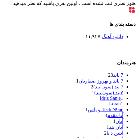
هنوز نظری ثبت نشده است ، اولین نفری باشید که نظر میدهید !
دسته بندی ها
دانلود آهنگ
۱۱,۹۲۷
هنرمندان
7 باند
23
7 باند و بهروز صفاریان
1
7 بند (سون بند)
2
۷بند (سون بند)
1
Idriz Sanie
1
Loran
1
Tech N9ne و یاس
1
آبا مقدم
3
آبان
1
آبان بند
1
آبتین دابا
2