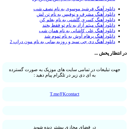
آرش خان احمدی
1
دانلود آهنگ فرشید موسوی به نام نصف شب
آرش داوری
1
دانلود آهنگ مشرف و نوفیس به نام تن لش
آرش رادان
1
دانلود آهنگ کسری گلشنی به نام بغلم کن
آرش رستمى
1
دانلود آهنگ میثم آزاد به نام تو فقط بخند
آرش شعبانی
2
دانلود آهنگ علی کاشانی به نام همان شب
آرش عزیزی
1
دانلود آهنگ پرهام آوش به نام تموم شد
آرش عنقا
1
دانلود آهنگ دی جی سید و روزبه بمانی به نام مون دراپ 2
آرش فرخزاد
1
آرش فرخزاد نباتی
1
در انتظار پخش ...
آرش قیصر خواه
1
آرش قیصرخواه
2
آرش کریمی
2
جهت تبلیغات در تمامی سایت های موزیک به صورت گسترده
آرش کسری
1
به ای دی زیر در تلگرام پیام دهید :
آرش کیهان
1
آرش گرایی
1
آرش معروفی
1
آرش یزدانی
1
T.me/FKcontact
آرش یوسفیان
1
آرشا
2
آرشا رادین
3
آرشام علی نژاد
1
آرشاه
1
آرشین
1
در فضای مجازی بیشتر دیده شوید