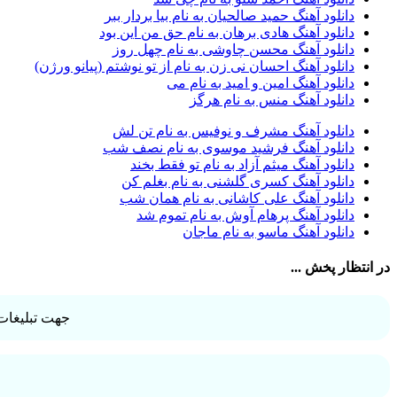
آرش AP
1
دانلود آهنگ حمید صالحیان به نام بیا بردار ببر
آرش AP و مسیح
29
دانلود آهنگ هادی برهان به نام حق من این بود
آرش آج
1
دانلود آهنگ محسن چاوشی به نام چهل روز
آرش آرام
1
دانلود آهنگ احسان نی زن به نام از تو نوشتم (پیانو ورژن)
آرش ای پی
2
دانلود آهنگ امین و امید به نام می
آرش تشکری
1
دانلود آهنگ منس به نام هرگز
آرش جلالی و آقا فرا
1
آرش حسینی
1
دانلود آهنگ مشرف و نوفیس به نام تن لش
آرش خان احمدی
1
دانلود آهنگ فرشید موسوی به نام نصف شب
آرش داوری
1
دانلود آهنگ میثم آزاد به نام تو فقط بخند
آرش رادان
1
دانلود آهنگ کسری گلشنی به نام بغلم کن
آرش رستمى
1
دانلود آهنگ علی کاشانی به نام همان شب
آرش شعبانی
2
دانلود آهنگ پرهام آوش به نام تموم شد
آرش عزیزی
1
دانلود آهنگ ماسو به نام ماجان
آرش عنقا
1
آرش فرخزاد
1
در انتظار پخش ...
آرش فرخزاد نباتی
1
آرش قیصر خواه
1
آرش قیصرخواه
2
جهت تبلیغات 
آرش کریمی
2
آرش کسری
1
آرش کیهان
1
آرش گرایی
1
آرش معروفی
1