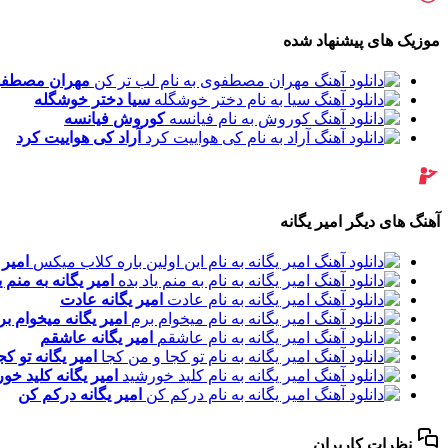
موزیک های پیشنهاد شده
مهران مصطف
سیا
دختر خوشگله
کوروش
فیانسه
آراد
کی هواییت کرد
آهنگ های دیگر امیر یگانه
امیر 
امیر یگانه
به منم ی
امیر یگانه
عادت
امیر یگانه
میخوام بر
امیر یگانه
عاشقم
امیر یگانه
تو کج
امیر یگانه
کلید خو
امیر یگانه
درکم کن
نظرات کاربران