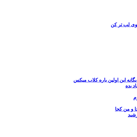
وی
لب تر کن
یگانه
این اولین باره کلاب میکس
اد بده
م
ا و من کجا
رشید