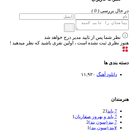
در حال بررسی
( 0 )
نظر شما پس از تایید مدیر درج خواهد شد
هنوز نظری ثبت نشده است ، اولین نفری باشید که نظر میدهید !
دسته بندی ها
دانلود آهنگ
۱۱,۹۲۰
هنرمندان
7 باند
23
7 باند و بهروز صفاریان
1
7 بند (سون بند)
2
۷بند (سون بند)
1