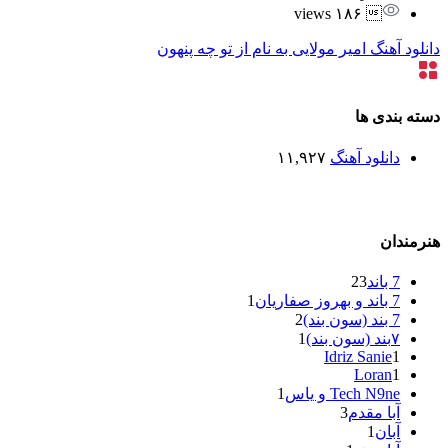
 ۱۸۶ views
دانلود آهنگ امیر مولایی به نام از تو چه پنهون
دسته بندی ها
دانلود آهنگ
۱۱,۹۲۷
هنرمندان
7 باند
23
7 باند و بهروز صفاریان
1
7 بند (سون بند)
2
۷بند (سون بند)
1
Idriz Sanie
1
Loran
1
Tech N9ne و یاس
1
آبا مقدم
3
آبان
1