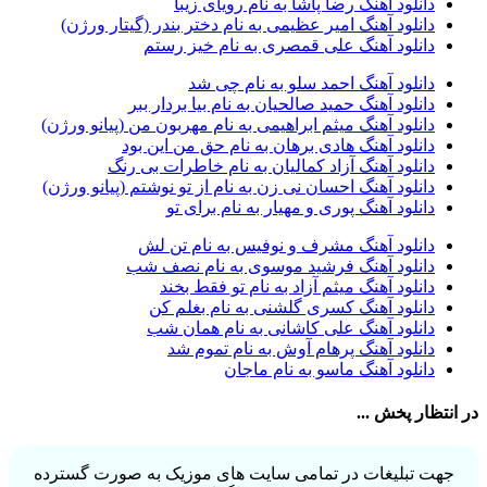
دانلود آهنگ رضا پاشا به نام رویای زیبا
آران براتی و ایمان حمیدی
1
دانلود آهنگ امیر عظیمی به نام دختر بندر (گیتار ورژن)
آران، مُوِرس و وینتِرس
1
دانلود آهنگ علی قمصری به نام خیز رستم
آرپژ
1
آرتا
1
دانلود آهنگ احمد سلو به نام چی شد
آرتا اسدی
1
دانلود آهنگ حمید صالحیان به نام بیا بردار ببر
آرتا و سارن
1
دانلود آهنگ میثم ابراهیمی به نام مهربون من (پیانو ورژن)
آرتام
1
دانلود آهنگ هادی برهان به نام حق من این بود
آرتان گادلی
1
دانلود آهنگ آزاد کمالیان به نام خاطرات بی رنگ
آرتبن بهادری
1
دانلود آهنگ احسان نی زن به نام از تو نوشتم (پیانو ورژن)
آرتين شاهوران
1
دانلود آهنگ پوری و مهیار به نام برای تو
آرتی
1
آرتین
1
دانلود آهنگ مشرف و نوفیس به نام تن لش
آرتین بهادری
12
دانلود آهنگ فرشید موسوی به نام نصف شب
آرتین سلیمانی
1
دانلود آهنگ میثم آزاد به نام تو فقط بخند
آردا
1
دانلود آهنگ کسری گلشنی به نام بغلم کن
آرسام
1
دانلود آهنگ علی کاشانی به نام همان شب
آرسام سالار
1
دانلود آهنگ پرهام آوش به نام تموم شد
آرسین
2
دانلود آهنگ ماسو به نام ماجان
آرش AP
1
آرش AP و مسیح
29
در انتظار پخش ...
آرش آج
1
آرش آرام
1
آرش ای پی
2
جهت تبلیغات در تمامی سایت های موزیک به صورت گسترده
آرش تشکری
1