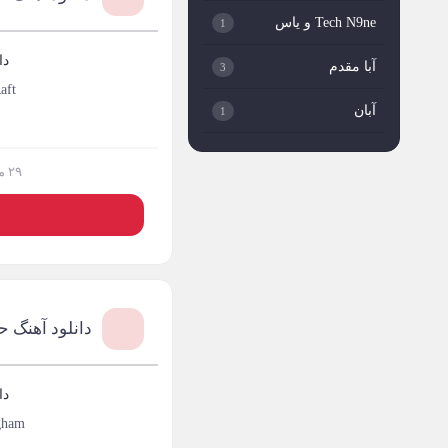
Tech N9ne و یاس
1
دا
آبا مقدم
3
aft
آبان
1
آبان بند
1
۲۹ مرداد ۱۴۰۴
آبتین دابا
2
د
آبتین روحبخش داوران
1
آبتین یارا
3
دانلود آهنگ 
آتری
1
آتمین
1
دا
آتوین
1
gham