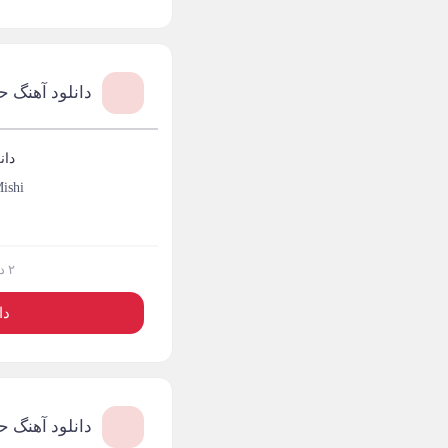
آرش تشکری
1
آرش جلالی و آقا فرا
1
دانلود آهنگ 
آرش حسینی
1
آرش خان احمدی
1
دان
ishi
آرش داوری
1
آرش رادان
1
۲ دی ۱۴۰۳
آرش رستمى
1
دا
آرش شعبانی
2
آرش عزیزی
1
آرش عنقا
1
دانلود آهنگ ح