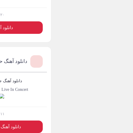
آرتین سلیمانی
1
۲۰ دی ۱۴۰۳
آردا
1
دانلود 
آرسام
1
آرسام سالار
1
آرسین
2
دانلود آهنگ ح
آرش AP
1
دانلود آهنگ ج
آرش AP و مسیح
29
Live In Concert
آرش آج
1
آرش آرام
1
۱۱ دی ۱۴۰۳
آرش ای پی
2
دانلود آهنگ