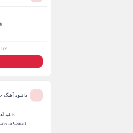
آرتا
1
آرتا اسدی
1
eh
آرتا و سارن
1
آرتام
1
۲۷ اسفند ۱۴۰۳
آرتان گادلی
1
آرتبن بهادری
1
آرتين شاهوران
1
دانلود آهنگ ح
آرتی
1
آرتین
1
دانلود آه
Live In Concert
آرتین بهادری
12