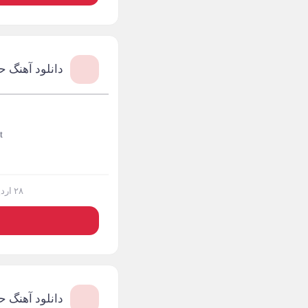
آراز آرا
1
آراز المان
2
آراز نصیری
1
دانلود آهنگ 
آراکو
1
آراکوم
3
t
آران
2
آران براتی
1
۲۸ اردیبهشت ۱۴۰۴
آران براتی و ایمان
1
حمیدی
آران، مُوِرس و وینتِرس
1
آرپژ
دانلود آهنگ 
1