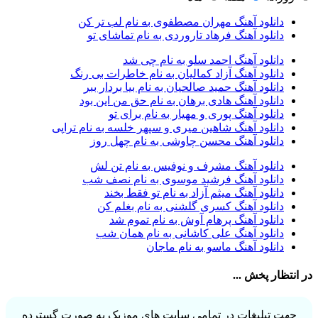
آراز نصیری
1
دانلود آهنگ مهران مصطفوی به نام لب تر کن
آراکو
1
دانلود آهنگ فرهاد تاروردی به نام تماشای تو
آراکوم
3
آران
2
دانلود آهنگ احمد سلو به نام چی شد
آران براتی
1
دانلود آهنگ آزاد کمالیان به نام خاطرات بی رنگ
آران براتی و ایمان حمیدی
1
دانلود آهنگ حمید صالحیان به نام بیا بردار ببر
آران، مُوِرس و وینتِرس
1
دانلود آهنگ هادی برهان به نام حق من این بود
آرپژ
1
دانلود آهنگ پوری و مهیار به نام برای تو
آرتا
1
دانلود آهنگ شاهین میری و سپهر خلسه به نام تراپی
آرتا اسدی
1
دانلود آهنگ محسن چاوشی به نام چهل روز
آرتا و سارن
1
آرتام
1
دانلود آهنگ مشرف و نوفیس به نام تن لش
آرتان گادلی
1
دانلود آهنگ فرشید موسوی به نام نصف شب
آرتبن بهادری
1
دانلود آهنگ میثم آزاد به نام تو فقط بخند
آرتين شاهوران
1
دانلود آهنگ کسری گلشنی به نام بغلم کن
آرتی
1
دانلود آهنگ پرهام آوش به نام تموم شد
آرتین
1
دانلود آهنگ علی کاشانی به نام همان شب
آرتین بهادری
12
دانلود آهنگ ماسو به نام ماجان
آرتین سلیمانی
1
آردا
1
در انتظار پخش ...
آرسام
1
آرسام سالار
1
آرسین
2
جهت تبلیغات در تمامی سایت های موزیک به صورت گسترده