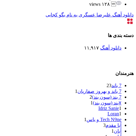
 ۱۲۸ views
دانلود آهنگ علیرضا عسگری به نام بگو کجایی
دسته بندی ها
دانلود آهنگ
۱۱,۹۱۷
هنرمندان
7 باند
23
7 باند و بهروز صفاریان
1
7 بند (سون بند)
2
۷بند (سون بند)
1
Idriz Sanie
1
Loran
1
Tech N9ne و یاس
1
آبا مقدم
3
آبان
1