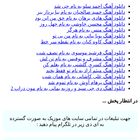
آران براتی و ایمان حمیدی
1
دانلود آهنگ احمد سلو به نام چی شد
آران، مُوِرس و وینتِرس
1
دانلود آهنگ حمید صالحیان به نام بیا بردار ببر
آرپژ
1
دانلود آهنگ هادی برهان به نام حق من این بود
آرتا
1
دانلود آهنگ محسن چاوشی به نام چهل روز
آرتا اسدی
1
دانلود آهنگ منس به نام هرگز
آرتا و سارن
1
دانلود آهنگ پویا بیاتی به نام من بی تو
آرتام
1
دانلود آهنگ کاوه کیان به نام نقطه سر خط
آرتان گادلی
1
آرتبن بهادری
1
دانلود آهنگ فرشید موسوی به نام نصف شب
آرتين شاهوران
1
دانلود آهنگ مشرف و نوفیس به نام تن لش
آرتی
1
دانلود آهنگ کسری گلشنی به نام بغلم کن
آرتین
1
دانلود آهنگ میثم آزاد به نام تو فقط بخند
آرتین بهادری
12
دانلود آهنگ علی کاشانی به نام همان شب
آرتین سلیمانی
1
دانلود آهنگ پرهام آوش به نام تموم شد
آردا
1
دانلود آهنگ دی جی سید و روزبه بمانی به نام مون دراپ 2
آرسام
1
آرسام سالار
1
در انتظار پخش ...
آرسین
2
آرش AP
1
آرش AP و مسیح
29
جهت تبلیغات در تمامی سایت های موزیک به صورت گسترده
آرش آج
1
به ای دی زیر در تلگرام پیام دهید :
آرش آرام
1
آرش ای پی
2
آرش تشکری
1