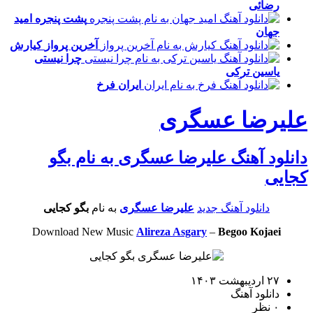
رضائی
پشت پنجره
امید
جهان
آخرین پرواز
کیارش
چرا نیستی
یاسین ترکی
ایران
فرخ
علیرضا عسگری
دانلود آهنگ علیرضا عسگری به نام بگو
کجایی
دانلود آهنگ جدید
علیرضا عسگری
به نام
بگو کجایی
Download New Music
Alireza Asgary
–
Begoo Kojaei
۲۷ اردیبهشت ۱۴۰۳
دانلود آهنگ
۰ نظر