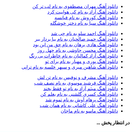
آراز نصیری
1
دانلود آهنگ مهران مصطفوی به نام لب تر کن
آراکو
1
دانلود آهنگ آراد به نام کی هواییت کرد
آراکوم
3
دانلود آهنگ کوروش به نام فیانسه
آران
2
دانلود آهنگ سیا به نام دختر خوشگله
آران براتی
1
آران براتی و ایمان حمیدی
1
دانلود آهنگ احمد سلو به نام چی شد
آران، مُوِرس و وینتِرس
1
دانلود آهنگ حمید صالحیان به نام بیا بردار ببر
آرپژ
1
دانلود آهنگ هادی برهان به نام حق من این بود
آرتا
1
دانلود آهنگ محسن چاوشی به نام چهل روز
آرتا اسدی
1
دانلود آهنگ آزاد کمالیان به نام خاطرات بی رنگ
آرتا و سارن
1
دانلود آهنگ پوری و مهیار به نام برای تو
آرتام
1
دانلود آهنگ شاهین میری و سپهر خلسه به نام تراپی
آرتان گادلی
1
آرتبن بهادری
1
دانلود آهنگ مشرف و نوفیس به نام تن لش
آرتين شاهوران
1
دانلود آهنگ فرشید موسوی به نام نصف شب
آرتی
1
دانلود آهنگ میثم آزاد به نام تو فقط بخند
آرتین
1
دانلود آهنگ کسری گلشنی به نام بغلم کن
آرتین بهادری
12
دانلود آهنگ پرهام آوش به نام تموم شد
آرتین سلیمانی
1
دانلود آهنگ علی کاشانی به نام همان شب
آردا
1
دانلود آهنگ ماسو به نام ماجان
آرسام
1
آرسام سالار
1
در انتظار پخش ...
آرسین
2
آرش AP
1